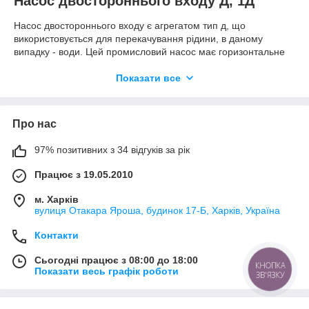
Насос двостороннього входу Д, 1Д
Насос двостороннього входу є агрегатом тип д, що
використовується для перекачування рідини, в даному
випадку - води. Цей промисловий насос має горизонтальне
розташування та оснащений відцентровим колесом, також
відомим як робоче колесо. Технічні характеристики цього
Показати все
пристрою включають встановлену потужність в кВт та інші
параметри, розраховані для оптимальної роботи. Даний
насосний агрегат може бути використаний у системах
Про нас
водопостачання індустріальних об'єктів. Для його
функціонування необхідний електродвигун, який рухає всю
97% позитивних з 34 відгуків за рік
установку.
Застосування насоса Д, 1Д
Працює з 19.05.2010
м. Харків
Насос Д, 1Д зазвичай використовується для перекачування
вулиця Отакара Яроша, будинок 17-Б, Харків, Україна
води або інших рідин. Його застосування може включати:
для подачі води із резервуару для забезпечення
Контакти
водопостачання.
Сьогодні працює з 08:00 до 18:00
може застосовуватись у сільському господарстві для
КНОПКА
Показати весь графік роботи
ЗВ'ЯЗКУ
зрошення полів або тваринницьких господарств.
для перекачування води з водойми для наповнення
басейну або ставка.