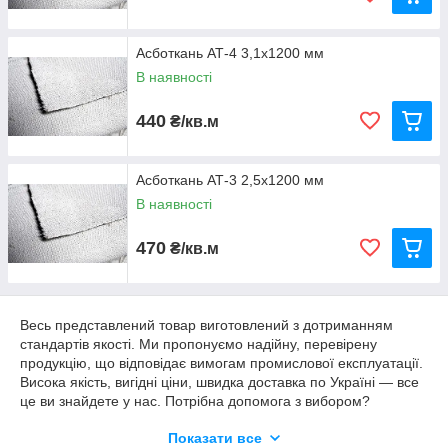
Асботкань АТ-4 3,1х1200 мм
В наявності
440
₴/кв.м
Асботкань АТ-3 2,5х1200 мм
В наявності
470
₴/кв.м
Весь представлений товар виготовлений з дотриманням
стандартів якості. Ми пропонуємо надійну, перевірену
продукцію, що відповідає вимогам промислової експлуатації.
Висока якість, вигідні ціни, швидка доставка по Україні — все
це ви знайдете у нас. Потрібна допомога з вибором?
Зверніться — наші фахівці допоможуть підібрати відповідний
Показати все
варіант під ваші завдання та умови роботи.