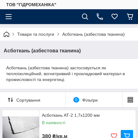
ТОВ "ГІДРОМЕХАНІКА"
Товари та послуги
Асботкань (азбестова тканина)
Асботкань (азбестова тканина)
Асботкань (азбестова тканина) застосовується як
теплоізоляційний, вогнетривкий і прокладковий матеріал в
промисловості та енергетиці.
Сортування
0
Фільтри
Асботкань АТ-2 1,7х1200 мм
В наявності
380
₴/кв.м