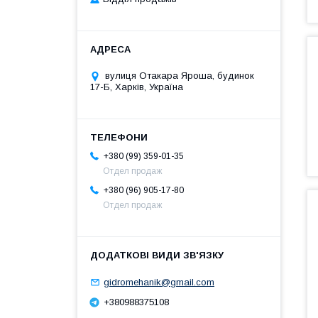
вулиця Отакара Яроша, будинок
17-Б, Харків, Україна
+380 (99) 359-01-35
Отдел продаж
+380 (96) 905-17-80
Отдел продаж
gidromehanik@gmail.com
+380988375108