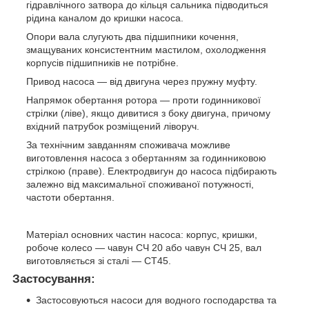
гідравлічного затвора до кільця сальника підводиться
рідина каналом до кришки насоса.
Опори вала слугують два підшипники кочення,
змащуваних консистентним мастилом, охолодження
корпусів підшипників не потрібне.
Привод насоса — від двигуна через пружну муфту.
Напрямок обертання ротора — проти годинникової
стрілки (ліве), якщо дивитися з боку двигуна, причому
вхідний патрубок розміщений ліворуч.
За технічним завданням споживача можливе
виготовлення насоса з обертанням за годинниковою
стрілкою (праве). Електродвигун до насоса підбирають
залежно від максимальної споживаної потужності,
частоти обертання.
Матеріал основних частин насоса: корпус, кришки,
робоче колесо — чавун СЧ 20 або чавун СЧ 25, вал
виготовляється зі сталі — СТ45.
Застосування:
Застосовуються насоси для водного господарства та