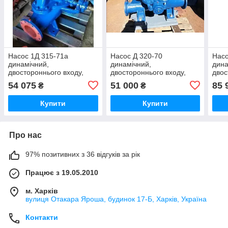
Насос 1Д 315-71а
Насос Д 320-70
Насо
динамічний,
динамічний,
дина
двостороннього входу,
двостороннього входу,
двос
відцентровий,
відцентровий,
відц
54 075
51 000
85 
₴
₴
горизонтальний,
горизонтальний,
гори
одноступеневий для води.
одноступеневий для води.
одно
Купити
Купити
Про нас
97% позитивних з 36 відгуків за рік
Працює з 19.05.2010
м. Харків
вулиця Отакара Яроша, будинок 17-Б, Харків, Україна
Контакти