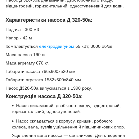
відцентровий, горизонтальний, одноступеневий для води.
Характеристики насоса Д 320-50а:
Подача - 300 м3
Напор - 42 м
Комплектується
електродвигуном
55 кВт; 3000 об/хв
Маса насоса 190 кг.
Маса агрегату 670 кг.
Габарити насоса 766х600х520 мм.
Габарити агрегата 1582х600х840 мм.
Насос Д320-50а випускається з 1990 року.
Конструкція насоса Д 320-50а:
Насос динамічний, двобічного входу, відцентровий,
горизонтальний, одноступеневий.
Насос складається з корпусу, кришки, робочого
колеса, вала, вузлів ущільнення й підшипникових опор.
Ущільнення вала насоса — сальникове. Для створення