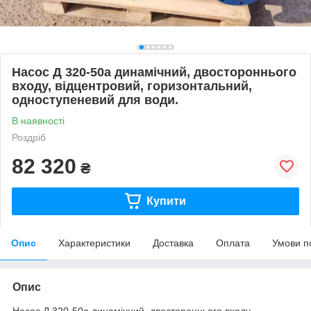
Насос Д 320-50а динамічний, двостороннього
входу, відцентровий, горизонтальний,
одноступеневий для води.
В наявності
Роздріб
82 320
₴
Купити
Опис
Характеристики
Доставка
Оплата
Умови п
Опис
Насос Д 320-50а динамічний, двостороннього входу,