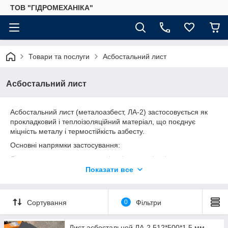
ТОВ "ГІДРОМЕХАНІКА"
Товари та послуги
Асбостальний лист
Асбостальний лист
Асбостальний лист (металоазбест, ЛА-2) застосовується як
прокладковий і теплоізоляційний матеріал, що поєднує
міцність металу і термостійкість азбесту.
Основні напрямки застосування:
Для виготовлення прокладок і ущільнювачів між металевими
поверхнями в умовах підвищеної температури і тиску.
Показати все
Використовується при складанні двигунів внутрішнього
згоряння — для герметизації стиків головки блоку циліндрів
карбюраторних і дизельних двигунів.
Сортування
0
Фільтри
Застосовується для ущільнення фланцевих з'єднань, систем
випуску вихлопних газів, а також з'єднань, схильних до
Лист асбостальной ЛА-2 512*500*1,5 мм