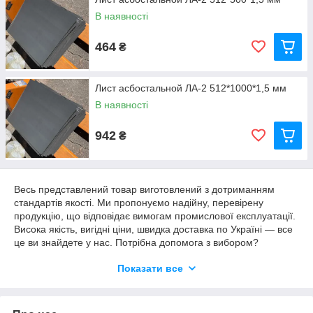
вібрації та нагрівання.
В наявності
У машинобудуванні та суднобудуванні — для ізоляції гарячих
поверхонь, вихлопних колекторів, турбін, компресорів.
464
₴
У теплотехнічному обладнанні — як жаростійкий
прокладочний матеріал між елементами печей, котлів і
теплообмінників.
Лист асбостальной ЛА-2 512*1000*1,5 мм
В наявності
Асбостальний лист витримує температуру до +500 °C, має
високу міцність, стійкість до вібрацій і термоударів, що робить
його незамінним матеріалом для експлуатації в жарових,
942
₴
механічно навантажених і газових середовищах.
Весь представлений товар виготовлений з дотриманням
стандартів якості. Ми пропонуємо надійну, перевірену
продукцію, що відповідає вимогам промислової експлуатації.
Висока якість, вигідні ціни, швидка доставка по Україні — все
це ви знайдете у нас. Потрібна допомога з вибором?
Зверніться — наші фахівці допоможуть підібрати відповідний
Показати все
варіант під ваші завдання та умови роботи.