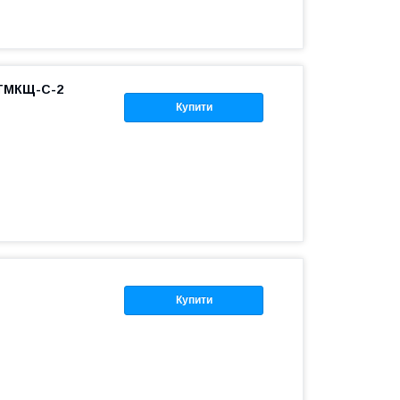
 ТМКЩ-С-2
Купити
Купити