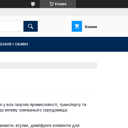
Кошик
Кошик
ЕННЯ І ОБМІН
 у всіх галузях промисловості, транспорту та
і до впливу зовнішнього середовища.
анжети, втулки, демпфуючі елементи для