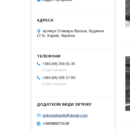
вулиця Отакара Яроша, будинок
17-Б, Харків, Україна
+380 (99) 359-01-35
Отдел продаж
+380 (96) 905-17-80
Отдел продаж
gidromehanik@gmail.com
+380988375108