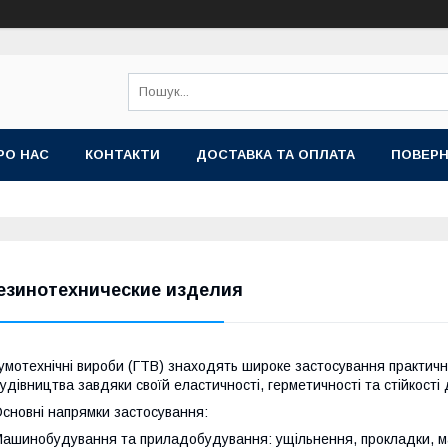
РО НАС
КОНТАКТИ
ДОСТАВКА ТА ОПЛАТА
ПОВЕРН
езинотехнические изделия
умотехнічні вироби (ГТВ) знаходять широке застосування практично
удівництва завдяки своїй еластичності, герметичності та стійкост
сновні напрямки застосування:
ашинобудування та приладобудування: ущільнення, прокладки, м