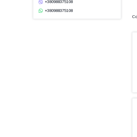
+380988375108
+380988375108