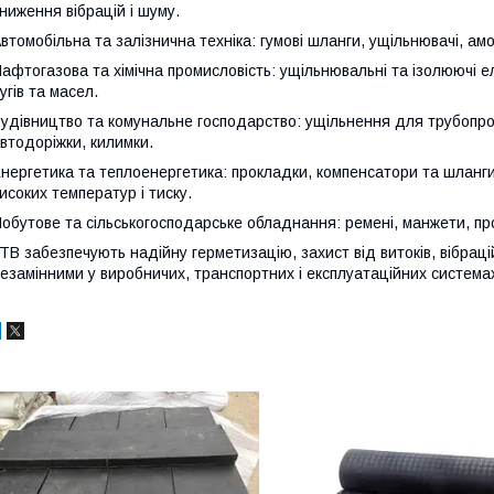
ниження вібрацій і шуму.
втомобільна та залізнична техніка: гумові шланги, ущільнювачі, ам
афтогазова та хімічна промисловість: ущільнювальні та ізолюючі е
угів та масел.
удівництво та комунальне господарство: ущільнення для трубопров
втодоріжки, килимки.
нергетика та теплоенергетика: прокладки, компенсатори та шланги 
исоких температур і тиску.
обутове та сільськогосподарське обладнання: ремені, манжети, про
ТВ забезпечують надійну герметизацію, захист від витоків, вібрацій
езамінними у виробничих, транспортних і експлуатаційних система