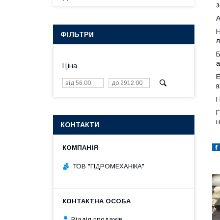
з
А
Н
ФІЛЬТРИ
л
Б
а
Ціна
Е
в
П
Г
н
КОНТАКТИ
ТОВ "ГІДРОМЕХАНІКА"
Відділ продажів