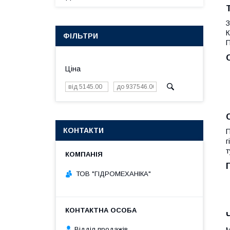
З
К
ФІЛЬТРИ
П
Ціна
КОНТАКТИ
П
г
т
ТОВ "ГІДРОМЕХАНІКА"
Відділ продажів