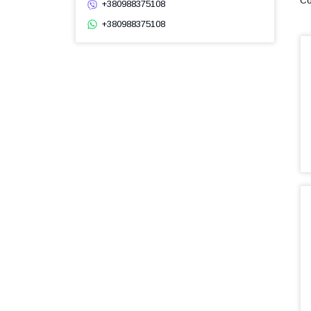
+380988375108
+380988375108