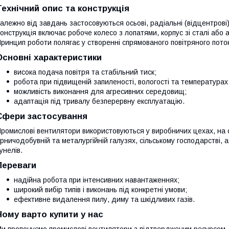
Технічний опис та конструкція
алежно від завдань застосовуються осьові, радіальні (відцентрові
онструкція включає робоче колесо з лопатями, корпус зі сталі або 
ринцип роботи полягає у створенні спрямованого повітряного пото
Основні характеристики
висока подача повітря та стабільний тиск;
робота при підвищеній запиленості, вологості та температурах
можливість виконання для агресивних середовищ;
адаптація під тривалу безперервну експлуатацію.
Сфери застосування
ромислові вентилятори використовуються у виробничих цехах, на ск
ірничодобувній та металургійній галузях, сільському господарстві, а 
унелів.
Переваги
надійна робота при інтенсивних навантаженнях;
широкий вибір типів і виконань під конкретні умови;
ефективне видалення пилу, диму та шкідливих газів.
Чому варто купити у нас