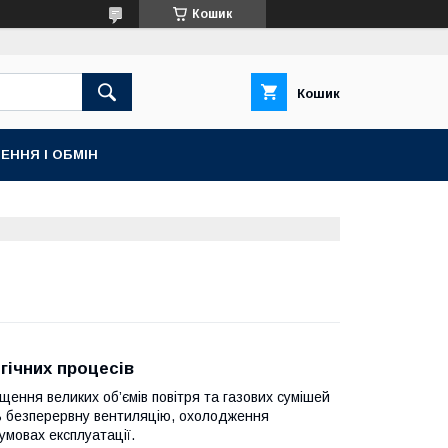
Кошик
Кошик
ЕННЯ І ОБМІН
гічних процесів
ння великих об’ємів повітря та газових сумішей
ть безперервну вентиляцію, охолодження
умовах експлуатації.