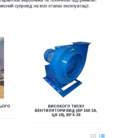
гарантією виробника та технічною підтримкою.
існий супровід на всіх етапах експлуатації.
ЬОГО
ВИСОКОГО ТИСКУ
ВЕНТИЛЯТОРИ ВВД (ВР 160-18,
Ц8-18), ВР 6-28