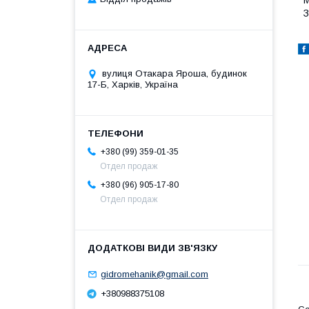
М
З
вулиця Отакара Яроша, будинок
17-Б, Харків, Україна
+380 (99) 359-01-35
Отдел продаж
+380 (96) 905-17-80
Отдел продаж
gidromehanik@gmail.com
+380988375108