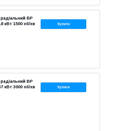
 радіальний ВР
18 кВт 1500 об/хв
Купити
 радіальний ВР
37 кВт 3000 об/хв
Купити