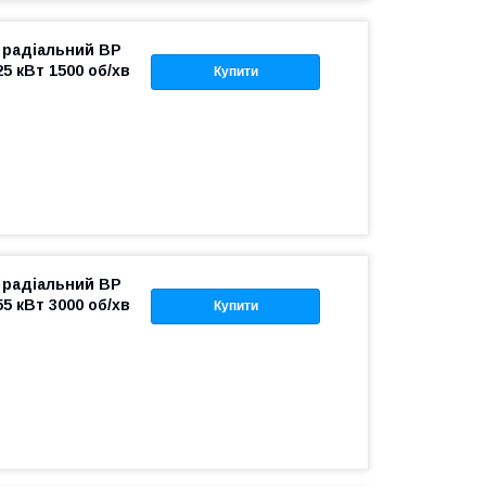
 радіальний ВР
25 кВт 1500 об/хв
Купити
 радіальний ВР
55 кВт 3000 об/хв
Купити