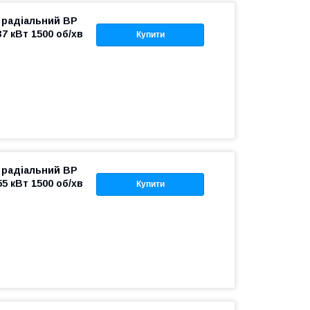
 радіальний ВР
37 кВт 1500 об/хв
Купити
 радіальний ВР
55 кВт 1500 об/хв
Купити