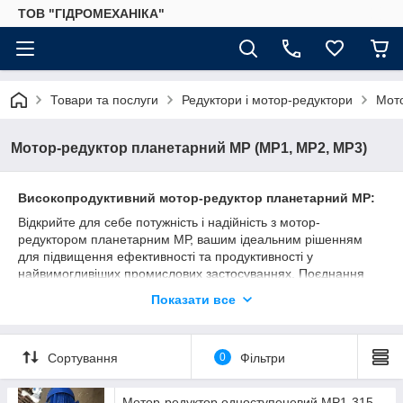
ТОВ "ГІДРОМЕХАНІКА"
Товари та послуги
Редуктори і мотор-редуктори
Мот
Мотор-редуктор планетарний МР (МР1, МР2, МР3)
Високопродуктивний мотор-редуктор планетарний МР:
Відкрийте для себе потужність і надійність з мотор-
редуктором планетарним МР, вашим ідеальним рішенням
для підвищення ефективності та продуктивності у
найвимогливіших промислових застосуваннях. Поєднання
передових технологій та високоякісних матеріалів робить ці
Показати все
мотор-редуктори незамінним інструментом у
машинобудуванні, робототехніці, автоматизації виробничих
процесів і багатьом іншому.
Сортування
0
Фільтри
Переваги мотор-редуктора планетарного МР:
Мотор-редуктор одноступеневий МР1-315-