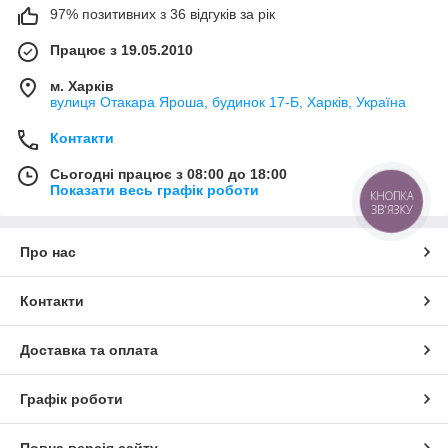
виборі для будь-якого застосування. Наші мотор-редуктори
97% позитивних з 36 відгуків за рік
виготовлені з високоякісних матеріалів, забезпечуючи
Працює з 19.05.2010
довговічність та надійність. Вони ідеально підходять для
систем конвеєрів, пакувальних машин, автоматизованих
м. Харків
робочих станцій.
вулиця Отакара Яроша, будинок 17-Б, Харків, Україна
Ми пропонуємо комплексний підхід до вибору та експлуатації
Контакти
мотор-редукторів, включаючи консультації, технічну підтримку
та постачання запасних частин. Наша гарантійна програма
Сьогодні працює з 08:00 до 18:00
Показати весь графік роботи
забезпечує додаткову впевненість у вашому виборі.
КНОПКА
ЗВ'ЯЗКУ
Замовлення та детальніше ознайомлення з продукцією
Про нас
можливе на нашому сайті, де ви знайдете широкий
асортимент мотор-редукторів планетарних МР, призначених
для підвищення ефективності вашого виробництва.
Контакти
Доставка та оплата
Графік роботи
Повна версія сайту