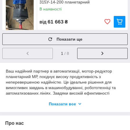
315У-14-200 планетарний
В наявності
61 663
від
₴
Показати ще
1
/ 8
Ваш надійний партнер в автоматизації, мотор-редуктор
планетарний МР, поєднує високу продуктивність з
неперевершеною надійністю. Це ідеальне рішення для
вимогливих завдань в машинобудуванні, робототехніці та
автоматизованих лініях. Завдяки високій ефективності
передачі та компактному дизайну, мотор-редуктор МР
Показати все
гарантує оптимальну роботу обладнання з мінімальними
втратами потужності.
Про нас
Технічні характеристики охоплюють широкий діапазон
потужностей та крутних моментів, забезпечуючи гнучкість у