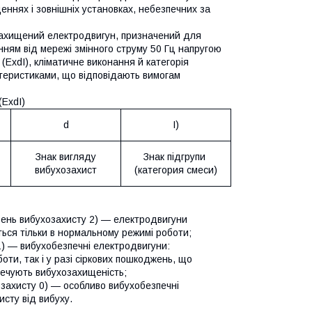
еннях і зовнішніх установках, небезпечних за
ахищений електродвигун, призначений для
нням від мережі змінного струму 50 Гц напругою
(ExdI), кліматичне виконання й категорія
ктеристиками, що відповідають вимогам
(ExdI)
d
I)
Знак вигляду
Знак підгрупи
вибухозахист
(категория смеси)
вень вибухозахисту 2) — електродвигуни
ться тільки в нормальному режимі роботи;
1) — вибухобезпечні електродвигуни:
ти, так і у разі сіркових пошкоджень, що
зпечують вибухозахищеність;
озахисту 0) — особливо вибухобезпечні
исту від вибуху.