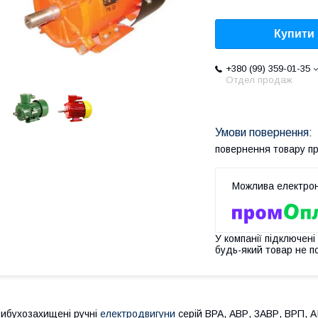
Купити
+380 (99) 359-01-35
Отдел продаж
повернення товару п
У компанії підключені
будь-який товар не п
ибухозахищені ручні
електродвигуни
серій ВРА, АВР, 3АВР, ВРП, А