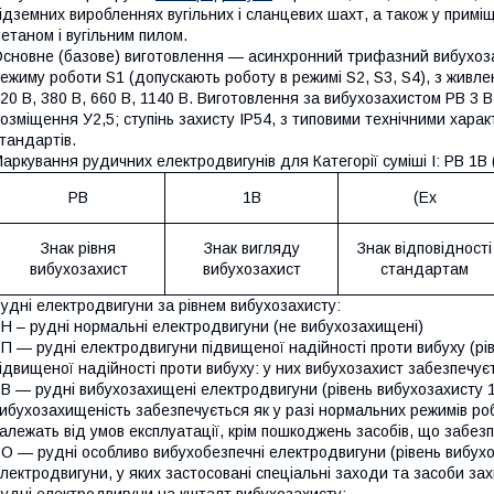
ідземних виробленнях вугільних і сланцевих шахт, а також у приміщ
етаном і вугільним пилом.
сновне (базове) виготовлення — асинхронний трифазний вибухоз
ежиму роботи S1 (допускають роботу в режимі S2, S3, S4), з живле
20 В, 380 В, 660 В, 1140 В. Виготовлення за вибухозахистом РВ 3 В 
озміщення У2,5; ступінь захисту IP54, з типовими технічними хара
тандартів.
аркування рудичних електродвигунів для Категорії суміші I: РВ 1В 
PB
1B
(Ex
Знак рівня
Знак вигляду
Знак відповідності
вибухозахист
вибухозахист
стандартам
удні електродвигуни за рівнем вибухозахисту:
Н – рудні нормальні електродвигуни (не вибухозахищені)
П — рудні електродвигуни підвищеної надійності проти вибуху (рі
ідвищеної надійності проти вибуху: у них вибухозахист забезпечує
В — рудні вибухозахищені електродвигуни (рівень вибухозахисту 
ибухозахищеність забезпечується як у разі нормальних режимів робо
алежать від умов експлуатації, крім пошкоджень засобів, що забе
О — рудні особливо вибухобезпечні електродвигуни (рівень вибух
лектродвигуни, у яких застосовані спеціальні заходи та засоби зах
удні електродвигуни на кшталт вибухозахисту: