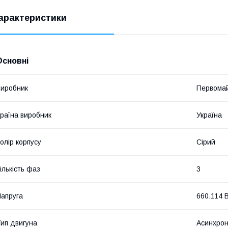
арактеристики
Основні
иробник
Первомай
раїна виробник
Україна
олір корпусу
Сірий
ількість фаз
3
апруга
660.114 
ип двигуна
Асинхрон