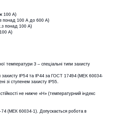
ж 100 А)
з понад 100 А до 600 А)
.з понад 100 А)
100 А)
ої температури З – спеціальні типи захисту
 захисту IP54 та IР44 за ГОСТ 17494 (МЕК 60034-
ні зі ступенем захисту IP55.
стійкості не нижче «H» (температурний індекс
-74 (МЕК 60034-1). Допускається робота в