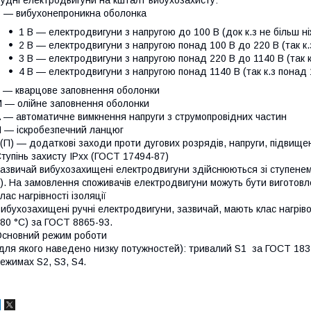
 — вибухонепроникна оболонка
1 В — електродвигуни з напругою до 100 В (док к.з не більш ні
2 В — електродвигуни з напругою понад 100 В до 220 В (так к.
3 В — електродвигуни з напругою понад 220 В до 1140 В (так к
4 В — електродвигуни з напругою понад 1140 В (так к.з понад 
 — кварцове заповнення оболонки
 — олійне заповнення оболонки
 — автоматичне вимкнення напруги з струмопровідних частин
 — іскробезпечний ланцюг
(П) — додаткові заходи проти дугових розрядів, напруги, підвищен
тупінь захисту IPxx (ГОСТ 17494-87)
азвичай вибухозахищені електродвигуни здійснюються зі ступенем
). На замовлення споживачів електродвигуни можуть бути виготовле
лас нагрівності ізоляції
ибухозахищені ручні електродвигуни, зазвичай, мають клас нагріво
80 °C) за ГОСТ 8865-93.
сновний режим роботи
для якого наведено низку потужностей): тривалий S1 за ГОСТ 183
ежимах S2, S3, S4.