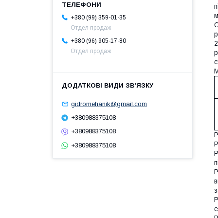
п
м
+380 (99) 359-01-35
О
Отдел продаж
р
+380 (96) 905-17-80
2
Отдел продаж
р
с
М
gidromehanik@gmail.com
+380988375108
+380988375108
Р
Р
+380988375108
Р
п
Р
в
з
Р
е
Р