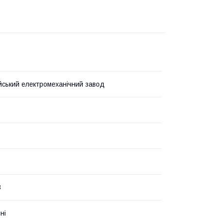
ський електромеханічний завод
В
ні