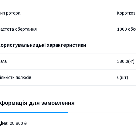
ип ротора
Короткоз
астота обертання
1000 об/
Користувальницькі характеристики
ага
380.0(кг)
ількість полюсів
6(шт)
нформація для замовлення
іна:
28 800 ₴