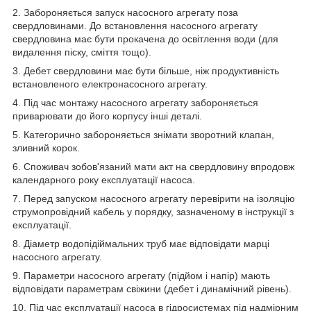
2. Забороняється запуск насосного агрегату поза
свердловинами. До встановлення насосного агрегату
свердловина має бути прокачена до освітлення води (для
видалення піску, сміття тощо).
3. Дебет свердловини має бути більше, ніж продуктивність
встановленого електронасосного агрегату.
4. Під час монтажу насосного агрегату забороняється
приварювати до його корпусу інші деталі.
5. Категорично забороняється знімати зворотний клапан,
зливний корок.
6. Споживач зобов'язаний мати акт на свердловину впродовж
календарного року експлуатації насоса.
7. Перед запуском насосного агрегату перевірити на ізоляцію
струмопровідний кабель у порядку, зазначеному в інструкції з
експлуатації.
8. Діаметр водопідіймальних труб має відповідати марці
насосного агрегату.
9. Параметри насосного агрегату (підйом і напір) мають
відповідати параметрам свіжини (дебет і динамічний рівень).
10. Під час експлуатації насоса в гідросистемах під надмірним