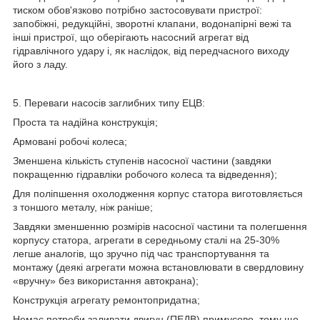
тиском обов'язково потрібно застосовувати пристрої:
запобіжні, редукційні, зворотні клапани, водонапірні вежі та
інші пристрої, що оберігають насосний агрегат від
гідравлічного удару і, як наслідок, від передчасного виходу
його з ладу.
5. Переваги насосів заглибних типу ЕЦВ:
Проста та надійна конструкція;
Армовані робочі колеса;
Зменшена кількість ступенів насосної частини (завдяки
покращенню гідравліки робочого колеса та відведення);
Для поліпшення охолодження корпус статора виготовляється
з тоншого металу, ніж раніше;
Завдяки зменшенню розмірів насосної частини та полегшення
корпусу статора, агрегати в середньому сталі на 25-30%
легше аналогів, що зручно під час транспортування та
монтажу (деякі агрегати можна встановлювати в свердловину
«вручну» без використання автокрана);
Конструкція агрегату ремонтопридатна;
Немає потреби заливати двигун (ПЕДВ) примусово, тому що