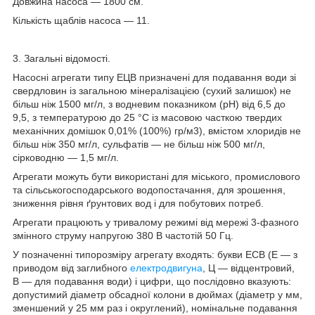
Довжина насоса — 1800 см.
Кількість щаблів насоса — 11.
3. Загальні відомості.
Насосні агрегати типу ЕЦВ призначені для подавання води зі
свердловин із загальною мінералізацією (сухий залишок) не
більш ніж 1500 мг/л, з водневим показником (рН) від 6,5 до
9,5, з температурою до 25 °C із масовою часткою твердих
механічних домішок 0,01% (100%) гр/м3), вмістом хлоридів не
більш ніж 350 мг/л, сульфатів — не більш ніж 500 мг/л,
сірководню — 1,5 мг/л.
Агрегати можуть бути використані для міського, промислового
та сільськогосподарського водопостачання, для зрошення,
зниження рівня ґрунтових вод і для побутових потреб.
Агрегати працюють у тривалому режимі від мережі 3-фазного
змінного струму напругою 380 В частотій 50 Гц.
У позначенні типорозміру агрегату входять: букви ЕСВ (Е — з
приводом від заглибного
електродвигуна
, Ц — відцентровий,
В — для подавання води) і цифри, що послідовно вказують:
допустимий діаметр обсадної колони в дюймах (діаметр у мм,
зменшений у 25 мм раз і округлений), номінальне подавання