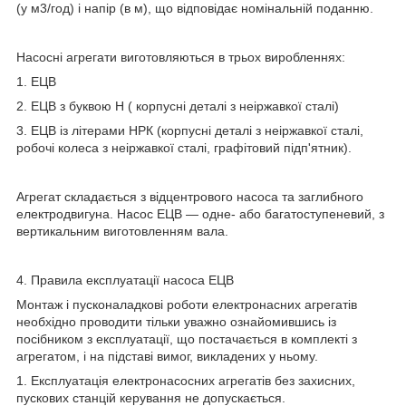
(у м3/год) і напір (в м), що відповідає номінальній поданню.
Насосні агрегати виготовляються в трьох виробленнях:
1
. ЕЦВ
2.
ЕЦВ з буквою Н ( корпусні деталі з неіржавкої сталі)
3.
ЕЦВ із літерами НРК (корпусні деталі з неіржавкої сталі,
робочі колеса з неіржавкої сталі, графітовий підп'ятник).
Агрегат складається з відцентрового насоса та заглибного
електродвигуна. Насос ЕЦВ — одне- або багатоступеневий, з
вертикальним виготовленням вала.
4. Правила експлуатації насоса ЕЦВ
Монтаж і пусконаладкові роботи електронасних агрегатів
необхідно проводити тільки уважно ознайомившись із
посібником з експлуатації, що постачається в комплекті з
агрегатом, і на підставі вимог, викладених у ньому.
1. Експлуатація електронасосних агрегатів без захисних,
пускових станцій керування не допускається.