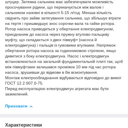
штуцер. Затяжка сальника має забезпечувати можливість
просочування рідини, що перекачується між валом і
сальником назовні в кількості 5-15 л/год. Менша кількість
свідчить про зайве затягування сальника, що збільшує втрати
на тертя і пришвидшує знос сорочки вала та гайки ротора.
Ротор насоса приводиться у обертання електродвигуном,
приєднаним до насоса через пружну втулово-пальцеву
муфту, що складається з двох півмуфт (насоса й
електродвигуна) і пальців із гумовими втулками. Напрямок
обертання ротора насоса за годинниковою стрілкою, якщо
дивитися з боку електродвигуна. Насос і електродвигун
встановлюються на загальній фундаментальній плиті так, щоб
між півмуфтами залишався проміжок 10 мм під час ротора
насоса, зрушивши до відмови в бік всмоктування.
Монтаж електрообладнання відбувається відповідно до вимог
ГОСТ 12.2.007.0-75.
Перед експлуатацією електродвигун агрегата має бути
заземлений.
Приховати
Характеристики