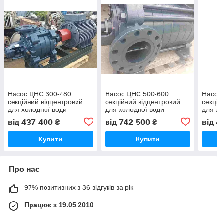
Насос ЦНС 300-480
Насос ЦНС 500-600
Нас
секційний відцентровий
секційний відцентровий
секц
для холодної води
для холодної води
для 
437 400
742 500
від
₴
від
₴
від
Купити
Купити
Про нас
97% позитивних з 36 відгуків за рік
Працює з 19.05.2010