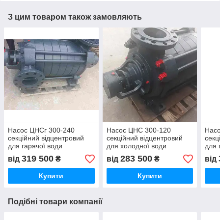
З цим товаром також замовляють
Насос ЦНСг 300-240
Насос ЦНС 300-120
Насо
секційний відцентровий
секційний відцентровий
секц
для гарячої води
для холодної води
для 
319 500
283 500
від
₴
від
₴
від
Купити
Купити
Подібні товари компанії