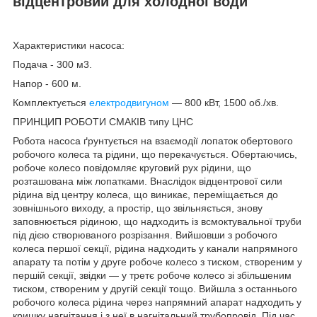
відцентровий для холодної води
Характеристики насоса:
Подача - 300 м3.
Напор - 600 м.
Комплектується
електродвигуном
— 800 кВт, 1500 об./хв.
ПРИНЦИП РОБОТИ СМАКІВ типу ЦНС
Робота насоса ґрунтується на взаємодії лопаток обертового
робочого колеса та рідини, що перекачується. Обертаючись,
робоче колесо повідомляє круговий рух рідини, що
розташована між лопатками. Внаслідок відцентрової сили
рідина від центру колеса, що виникає, переміщається до
зовнішнього виходу, а простір, що звільняється, знову
заповнюється рідиною, що надходить із всмоктувальної труби
під дією створюваного розрізання. Вийшовши з робочого
колеса першої секції, рідина надходить у канали напрямного
апарату та потім у друге робоче колесо з тиском, створеним у
першій секції, звідки — у третє робоче колесо зі збільшеним
тиском, створеним у другій секції тощо. Вийшла з останнього
робочого колеса рідина через напрямний апарат надходить у
кришку нагнітання і з неї в нагнітальний трубопровід. Під час