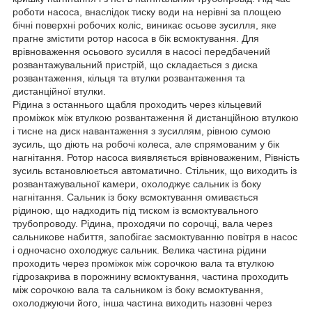
роботи насоса, внаслідок тиску води на нерівні за площею
бічні поверхні робочих коліс, виникає осьове зусилля, яке
прагне змістити ротор насоса в бік всмоктування. Для
врівноваження осьового зусилля в насосі передбачений
розвантажувальний пристрій, що складається з диска
розвантаження, кільця та втулки розвантаження та
дистанційної втулки.
Рідина з останнього щабля проходить через кільцевий
проміжок між втулкою розвантаження й дистанційною втулкою
і тисне на диск навантаження з зусиллям, рівною сумою
зусиль, що діють на робочі колеса, але спрямованим у бік
нагнітання. Ротор насоса виявляється врівноваженим, Рівність
зусиль встановлюється автоматично. Стільник, що виходить із
розвантажувальної камери, охолоджує сальник із боку
нагнітання. Сальник із боку всмоктування омивається
рідиною, що надходить під тиском із всмоктувального
трубопроводу. Рідина, проходячи по сорочці, вала через
сальникове набиття, запобігає засмоктуванню повітря в насос
і одночасно охолоджує сальник. Велика частина рідини
проходить через проміжок між сорочкою вала та втулкою
гідрозакрива в порожнину всмоктування, частина проходить
між сорочкою вала та сальником із боку всмоктування,
охолоджуючи його, інша частина виходить назовні через