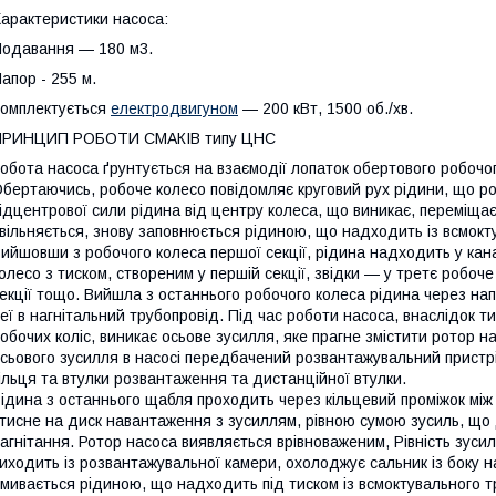
арактеристики насоса:
одавання — 180 м3.
апор - 255 м.
омплектується
електродвигуном
— 200 кВт, 1500 об./хв.
ПРИНЦИП РОБОТИ СМАКІВ типу ЦНС
обота насоса ґрунтується на взаємодії лопаток обертового робочог
бертаючись, робоче колесо повідомляє круговий рух рідини, що р
ідцентрової сили рідина від центру колеса, що виникає, переміщає
вільняється, знову заповнюється рідиною, що надходить із всмокт
ийшовши з робочого колеса першої секції, рідина надходить у кан
олесо з тиском, створеним у першій секції, звідки — у третє робоче
екції тощо. Вийшла з останнього робочого колеса рідина через на
еї в нагнітальний трубопровід. Під час роботи насоса, внаслідок ти
обочих коліс, виникає осьове зусилля, яке прагне змістити ротор н
сьового зусилля в насосі передбачений розвантажувальний пристр
ільця та втулки розвантаження та дистанційної втулки.
ідина з останнього щабля проходить через кільцевий проміжок мі
 тисне на диск навантаження з зусиллям, рівною сумою зусиль, що 
агнітання. Ротор насоса виявляється врівноваженим, Рівність зуси
иходить із розвантажувальної камери, охолоджує сальник із боку н
мивається рідиною, що надходить під тиском із всмоктувального 