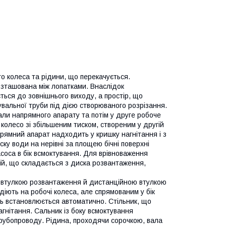
о колеса та рідини, що перекачується.
озташована між лопатками. Внаслідок
ться до зовнішнього виходу, а простір, що
увальної труби під дією створюваного розрізання.
али напрямного апарату та потім у друге робоче
 колесо зі збільшеним тиском, створеним у другій
прямний апарат надходить у кришку нагнітання і з
ску води на нерівні за площею бічні поверхні
асоса в бік всмоктування. Для врівноваження
ій, що складається з диска розвантаження,
ж втулкою розвантаження й дистанційною втулкою
діють на робочі колеса, але спрямованим у бік
ль встановлюється автоматично. Стільник, що
агнітання. Сальник із боку всмоктування
трубопроводу. Рідина, проходячи сорочкою, вала