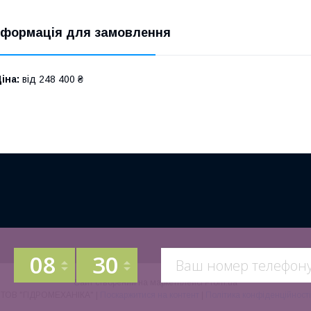
нформація для замовлення
іна:
від 248 400 ₴
08
30
Сайт створений на маркетплейсі
Prom.ua
ТОВ "ГІДРОМЕХАНІКА" |
Поскаржитися на контент
|
Політика конфіденційності