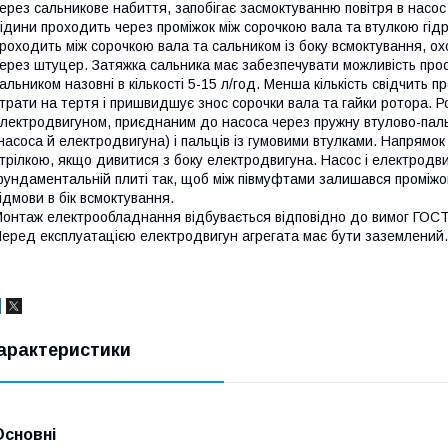
ерез сальникове набиття, запобігає засмоктуванню повітря в насо
ідини проходить через проміжок між сорочкою вала та втулкою гід
роходить між сорочкою вала та сальником із боку всмоктування, о
ерез штуцер. Затяжка сальника має забезпечувати можливість прос
альником назовні в кількості 5-15 л/год. Менша кількість свідчить 
трати на тертя і пришвидшує знос сорочки вала та гайки ротора. 
лектродвигуном, приєднаним до насоса через пружну втулово-пал
насоса й електродвигуна) і пальців із гумовими втулками. Напрям
трілкою, якщо дивитися з боку електродвигуна. Насос і електродв
ундаментальній плиті так, щоб між півмуфтами залишався проміжок
ідмови в бік всмоктування.
онтаж електрообладнання відбувається відповідно до вимог ГОСТ 
еред експлуатацією електродвигун агрегата має бути заземлений.
арактеристики
Основні