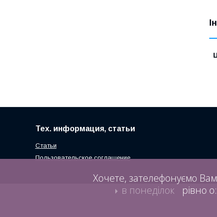
І
Ц
Тех. информация, статьи
Статьи
Пользовательское соглашение
Хочете, зателефонуємо Вам
в понеділок
рівно о: