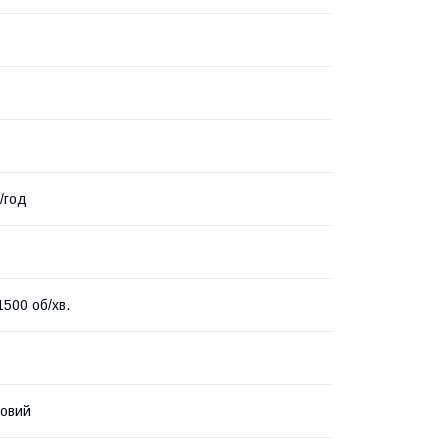
/год
1500 об/хв.
овий