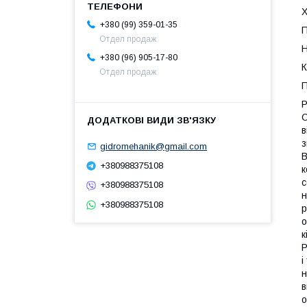
Х
+380 (99) 359-01-35
П
Отдел продаж
Н
+380 (96) 905-17-80
К
Отдел продаж
Р
О
в
з
gidromehanik@gmail.com
В
+380988375108
к
с
+380988375108
н
+380988375108
р
о
к
Р
і
н
в
о