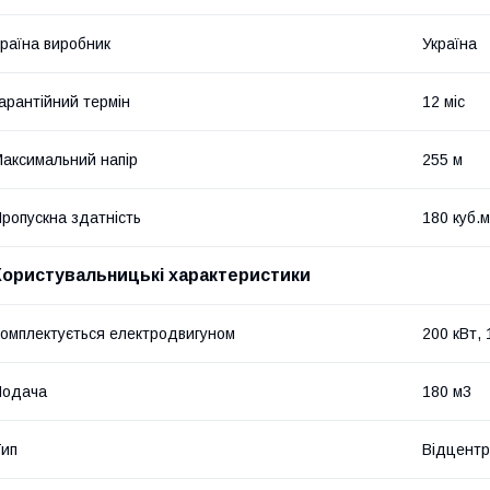
раїна виробник
Україна
арантійний термін
12 міс
аксимальний напір
255 м
ропускна здатність
180 куб.м
Користувальницькі характеристики
омплектується електродвигуном
200 кВт, 
Подача
180 м3
ип
Відцентр