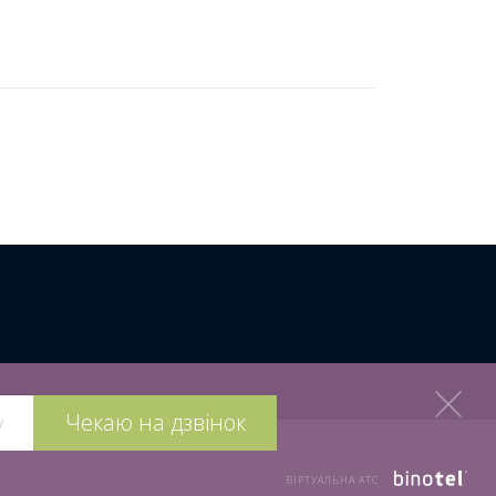
Чекаю на дзвінок
ВІРТУАЛЬНА АТС