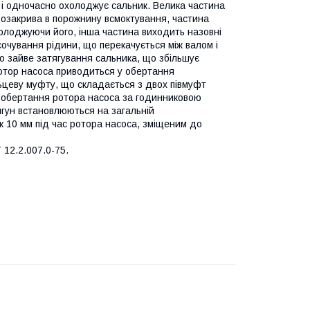
с і одночасно охолоджує сальник. Велика частина
розакрива в порожнину всмоктування, частина
холоджуючи його, інша частина виходить назовні
очування рідини, що перекачується між валом і
про зайве затягування сальника, що збільшує
Ротор насоса приводиться у обертання
ьцеву муфту, що складається з двох півмуфт
ок обертання ротора насоса за годинниковою
игун встановлюються на загальній
 10 мм під час ротора насоса, зміщеним до
12.2.007.0-75.