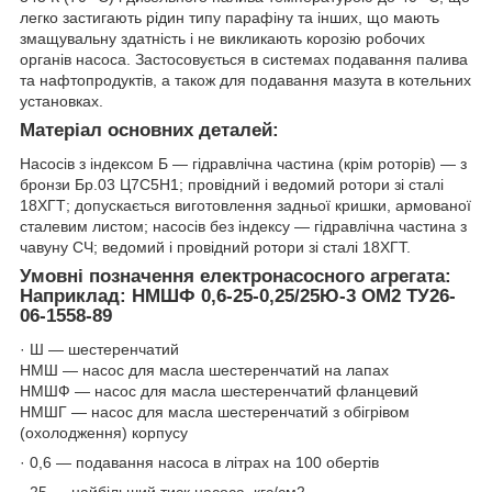
легко застигають рідин типу парафіну та інших, що мають
змащувальну здатність і не викликають корозію робочих
органів насоса. Застосовується в системах подавання палива
та нафтопродуктів, а також для подавання мазута в котельних
установках.
Матеріал основних деталей:
Насосів з індексом Б — гідравлічна частина (крім роторів) — з
бронзи Бр.03 Ц7С5Н1; провідний і ведомий ротори зі сталі
18ХГТ; допускається виготовлення задньої кришки, армованої
сталевим листом; насосів без індексу — гідравлічна частина з
чавуну СЧ; ведомий і провідний ротори зі сталі 18ХГТ.
Умовні позначення електронасосного агрегата:
Наприклад: НМШФ 0,6-25-0,25/25Ю-3 ОМ2 ТУ26-
06-1558-89
· Ш — шестеренчатий
НМШ — насос для масла шестеренчатий на лапах
НМШФ — насос для масла шестеренчатий фланцевий
НМШГ — насос для масла шестеренчатий з обігрівом
(охолодження) корпусу
· 0,6 — подавання насоса в літрах на 100 обертів
· 25 — найбільший тиск насоса, кгс/см2