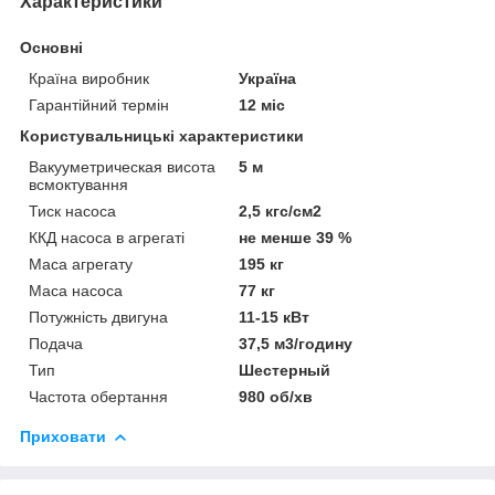
Характеристики
Основні
Країна виробник
Україна
Гарантійний термін
12 міс
Користувальницькі характеристики
Вакууметрическая висота
5 м
всмоктування
Тиск насоса
2,5 кгс/см2
ККД насоса в агрегаті
не менше 39 %
Маса агрегату
195 кг
Маса насоса
77 кг
Потужність двигуна
11-15 кВт
Подача
37,5 м3/годину
Тип
Шестерный
Частота обертання
980 об/хв
Приховати