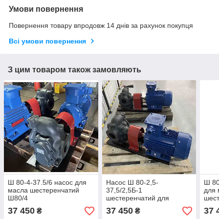
Умови повернення
Повернення товару впродовж 14 днів за рахунок покупця
Всі умови повернення
З цим товаром також замовляють
Ш 80-4-37.5/6 насос для
Насос Ш 80-2,5-
Ш 80
масла шестеренчатий
37,5/2,5Б-1
для 
Ш80/4
шестеренчатий для
шест
перекачування масла
Ш80/
37 450
37 450
37 
₴
₴
Ш80/2,5