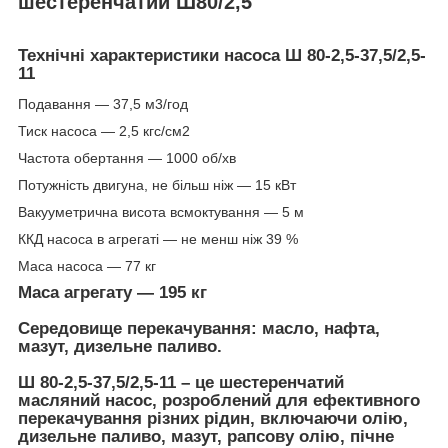
шестеренчатий Ш80/2,5
Технічні характеристики насоса Ш 80-2,5-37,5/2,5-
11
Подавання — 37,5 м3/год
Тиск насоса — 2,5 кгс/см2
Частота обертання — 1000 об/хв
Потужність двигуна, не більш ніж — 15 кВт
Вакууметрична висота всмоктування — 5 м
ККД насоса в агрегаті — не менш ніж 39 %
Маса насоса — 77 кг
Маса агрегату — 195 кг
Середовище перекачування: масло, нафта,
мазут, дизельне паливо.
Ш 80-2,5-37,5/2,5-11 – це шестеренчатий
масляний насос, розроблений для ефективного
перекачування різних рідин, включаючи олію,
дизельне паливо, мазут, рапсову олію, пічне