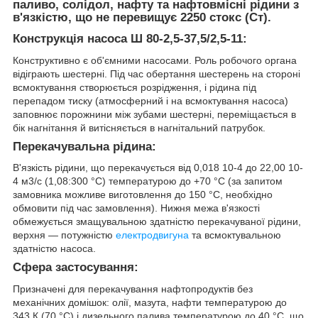
паливо, солідол, нафту та нафтовмісні рідини з
в'язкістю, що не перевищує 2250 стокс (Ст).
Конструкція насоса Ш 80-2,5-37,5/2,5-11:
Конструктивно є об'ємними насосами. Роль робочого органа
відіграють шестерні. Під час обертання шестерень на стороні
всмоктування створюється розрідження, і рідина під
перепадом тиску (атмосферний і на всмоктування насоса)
заповнює порожнини між зубами шестерні, переміщається в
бік нагнітання й витісняється в нагнітальний патрубок.
Перекачувальна рідина:
В'язкість рідини, що перекачується від 0,018 10-4 до 22,00 10-
4 м3/с (1,08:300 °C) температурою до +70 °C (за запитом
замовника можливе виготовлення до 150 °C, необхідно
обмовити під час замовлення). Нижня межа в'язкості
обмежується змащувальною здатністю перекачуваної рідини,
верхня — потужністю
електродвигуна
та всмоктувальною
здатністю насоса.
Сфера застосування:
Призначені для перекачування нафтопродуктів без
механічних домішок: олії, мазута, нафти температурою до
343 К (70 °C) і дизельного палива температурою до 40 °C, що