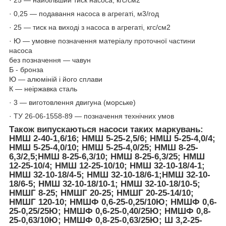
· 0,25 — подавання насоса в агрегаті, м3/год
· 25 — тиск на виході з насоса в агрегаті, кгс/см2
· Ю — умовне позначення матеріалу проточної частини
насоса
без позначення — чавун
Б - бронза
Ю — алюміній і його сплави
К — неіржавка сталь
· 3 — виготовлення двигуна (морське)
· ТУ 26-06-1558-89 — позначення технічних умов
Також випускаються насоси таких маркувань:
НМШ 2-40-1,6/16; НМШ 5-25-2,5/6; НМШ 5-25-4,0/4;
НМШ 5-25-4,0/10; НМШ 5-25-4,0/25; НМШ 8-25-
6,3/2,5;НМШ 8-25-6,3/10; НМШ 8-25-6,3/25; НМШ
12-25-10/4; НМШ 12-25-10/10; НМШ 32-10-18/4-1;
НМШ 32-10-18/4-5; НМШ 32-10-18/6-1;НМШ 32-10-
18/6-5; НМШ 32-10-18/10-1; НМШ 32-10-18/10-5;
НМШГ 8-25; НМШГ 20-25; НМШГ 20-25-14/10;
НМШГ 120-10; НМШФ 0,6-25-0,25/10Ю; НМШФ 0,6-
25-0,25/25Ю; НМШФ 0,6-25-0,40/25Ю; НМШФ 0,8-
25-0,63/10Ю; НМШФ 0,8-25-0,63/25Ю; Ш 3,2-25-