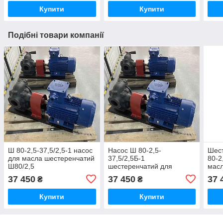
Купити
Купити
Подібні товари компанії
Ш 80-2,5-37,5/2,5-1 насос
Насос Ш 80-2,5-
Шес
для масла шестеренчатий
37,5/2,5Б-1
80-2
Ш80/2,5
шестеренчатий для
масл
перекачування масла
37 450
37 450
37 
₴
₴
Ш80/2,5
Купити
Купити