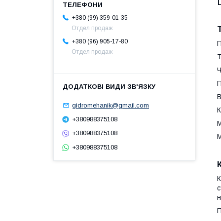
+380 (99) 359-01-35
Отдел продаж
+380 (96) 905-17-80
П
Отдел продаж
Т
Ч
П
В
gidromehanik@gmail.com
К
+380988375108
М
+380988375108
М
+380988375108
К
с
н
П