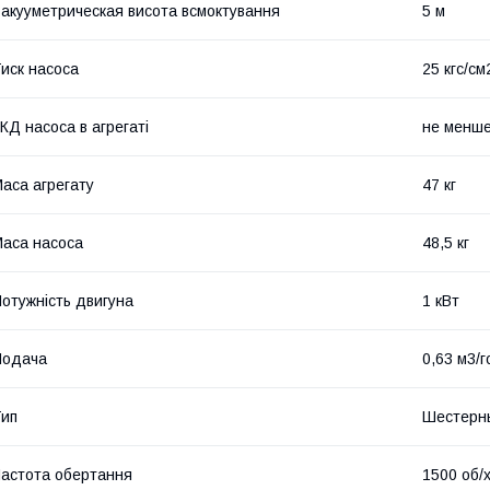
акууметрическая висота всмоктування
5 м
иск насоса
25 кгс/см
КД насоса в агрегаті
не менш
аса агрегату
47 кг
аса насоса
48,5 кг
отужність двигуна
1 кВт
Подача
0,63 м3/
ип
Шестерн
астота обертання
1500 об/