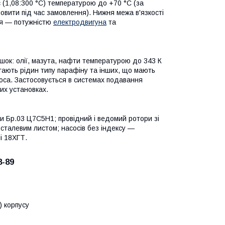
/с (1,08:300 °C) температурою до +70 °C (за
вити під час замовлення). Нижня межа в'язкості
ня — потужністю
електродвигуна
та
шок: олії, мазута, нафти температурою до 343 К
игають рідин типу парафіну та інших, що мають
соса. Застосовується в системах подавання
их установках.
зи Бр.03 Ц7С5Н1; провідний і ведомий ротори зі
 сталевим листом; насосів без індексу —
і 18ХГТ.
8-89
 корпусу