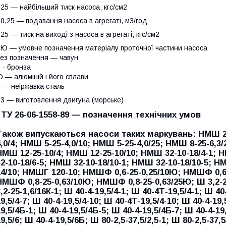
 25 — найбільший тиск насоса, кгс/см2
 0,25 — подавання насоса в агрегаті, м3/год
 25 — тиск на виході з насоса в агрегаті, кгс/см2
 Ю — умовне позначення матеріалу проточної частини насоса
ез позначення — чавун
 - бронза
 — алюміній і його сплави
 — неіржавка сталь
 3 — виготовлення двигуна (морське)
· ТУ 26-06-1558-89 — позначення технічних умов
Також випускаються насоси таких маркувань: НМШ 2-4
4,0/4; НМШ 5-25-4,0/10; НМШ 5-25-4,0/25; НМШ 8-25-6,3/
НМШ 12-25-10/4; НМШ 12-25-10/10; НМШ 32-10-18/4-1; 
32-10-18/6-5; НМШ 32-10-18/10-1; НМШ 32-10-18/10-5; 
14/10; НМШГ 120-10; НМШФ 0,6-25-0,25/10Ю; НМШФ 0,6
НМШФ 0,8-25-0,63/10Ю; НМШФ 0,8-25-0,63/25Ю; Ш 3,2-25
,2-25-1,6/16К-1; Ш 40-4-19,5/4-1; Ш 40-4Т-19,5/4-1; Ш 40
9,5/4-7; Ш 40-4-19,5/4-10; Ш 40-4Т-19,5/4-10; Ш 40-4-19,
19,5/4Б-1; Ш 40-4-19,5/4Б-5; Ш 40-4-19,5/4Б-7; Ш 40-4-19
9,5/6; Ш 40-4-19,5/6Б; Ш 80-2,5-37,5/2,5-1; Ш 80-2,5-37,5