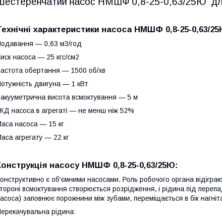
Шестеренчатий насос НМШФ 0,8-25-0,63/25Ю д
Технічні характеристики насоса НМШФ 0,8-25-0,63/2
одавання — 0,63 м3/год
иск насоса — 25 кгс/см2
астота обертання — 1500 об/хв
отужність двигуна — 1 кВт
акууметрична висота всмоктування — 5 м
КД насоса в агрегаті — не менш ніж 52%
аса насоса — 15 кг
аса агрегату — 22 кг
Конструкція насосу НМШФ 0,8-25-0,63/25Ю:
онструктивно є об'ємними насосами. Роль робочого органа відігра
тороні всмоктування створюється розрідження, і рідина під переп
асоса) заповнює порожнини між зубами, переміщається в бік нагніта
ерекачувальна рідина: