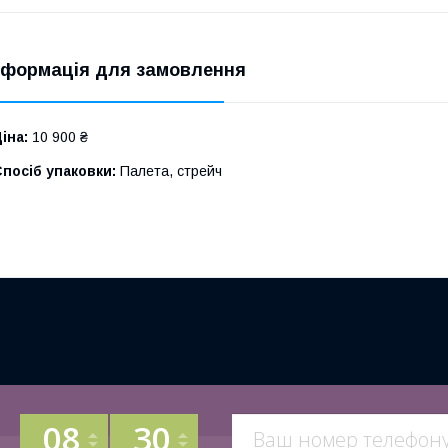
нформація для замовлення
іна:
10 900 ₴
посіб упаковки:
Палета, стрейч
08
30