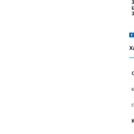
3
Ш
3
Х
К
Г