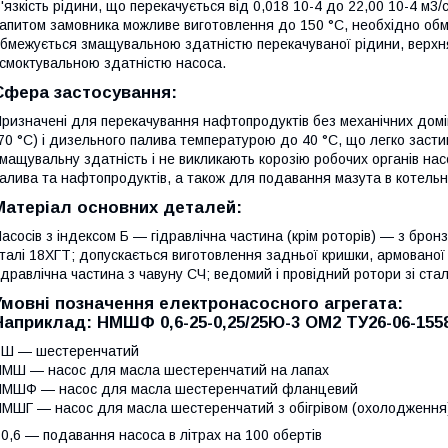
'язкість рідини, що перекачується від 0,018 10-4 до 22,00 10-4 м3
апитом замовника можливе виготовлення до 150 °C, необхідно обмо
бмежується змащувальною здатністю перекачуваної рідини, верх
смоктувальною здатністю насоса.
Сфера застосування:
ризначені для перекачування нафтопродуктів без механічних домі
70 °C) і дизельного палива температурою до 40 °C, що легко заст
мащувальну здатність і не викликають корозію робочих органів на
алива та нафтопродуктів, а також для подавання мазута в котельн
Матеріал основних деталей:
асосів з індексом Б — гідравлічна частина (крім роторів) — з брон
талі 18ХГТ; допускається виготовлення задньої кришки, армованої
ідравлічна частина з чавуну СЧ; ведомий і провідний ротори зі стал
Умовні позначення електронасосного агрегата:
Наприклад: НМШФ 0,6-25-0,25/25Ю-3 ОМ2 ТУ26-06-155
 Ш — шестеренчатий
МШ — насос для масла шестеренчатий на лапах
МШФ — насос для масла шестеренчатий фланцевий
МШГ — насос для масла шестеренчатий з обігрівом (охолодження)
 0,6 — подавання насоса в літрах на 100 обертів