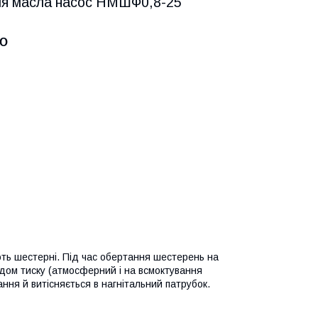
ля масла насос НМШФ0,8-25
5Ю
ють шестерні. Під час обертання шестерень на
адом тиску (атмосферний і на всмоктування
ння й витісняється в нагнітальний патрубок.