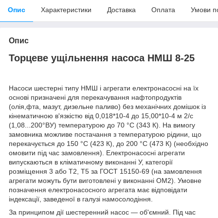
Опис
Характеристики
Доставка
Оплата
Умови п
Опис
Торцеве ущільнення насоса НМШ 8-25
Насоси шестерні типу НМШ і агрегати електронасосні на їх
основі призначені для перекачування нафтопродуктів
(олія,фта, мазут, дизельне паливо) без механічних домішок із
кінематичною в'язкістю від 0,018*10-4 до 15,00*10-4 м 2/с
(1,08...200°ВУ) температурою до 70 °C (343 К). На вимогу
замовника можливе постачання з температурою рідини, що
перекачується до 150 °C (423 К), до 200 °C (473 К) (необхідно
омовити під час замовлення). Електронасосні агрегати
випускаються в кліматичному виконанні У, категорії
розміщення 3 або Т2, Т5 за ГОСТ 15150-69 (на замовлення
агрегати можуть бути виготовлені у виконанні ОМ2). Умовне
позначення електронасосного агрегата має відповідати
індексації, заведеної в галузі намосолодіння.
За принципом дії шестеренний насос — об'ємний. Під час