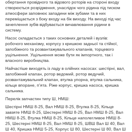
обертання провідного та відового роторів на стороні входу
створюється розрідження, унаслідок чого рідина під тиском
атмосфери заповнює западини між зубами та в них
переміщається з боку входу на бік виходу. На виході під час
зачеплення зубів відбувається вичавлювання рідини в
систему.
Насос складається з таких основних деталей і вузлів:
робочого механізму, корпусу з кришкою задньої та стійкої,
запобіжного та розвантажувального клапанів, торцевого
ущільнення. Ущільнення може бути як імпортного, так і
власного виробництва.
Найчастіше виходять із ладу в олійних насосах: шестірні, вал,
запобіжний клапан, ротор ведомий, ротор ведучий,
розвантажувальний клапан, втулка упорна, втулка сальника,
кільце впоране, п'ята. Ріже корпус, кришка насоса, кришка
сальника.
Перелік запчастин типу Ш, НМШ:
Шестірні НМШ 8-25, Вал НМШ 8-25, Втулка 8-25, Кільце
завзяте НМШ 8-25, Шестерні НМШ 8-25, Вал НМШ 8-25, Вал
НМШ 8-25, Втулка НМШ 8-25, Кільце наполегливое НМШ 8-
25, Шестерні НМШ 8-25, Вал НМШ 8-25, ШВШ Вал Ш 40, Вал
Ш 40, Кришка НМШ 5-25, Корпус Ш 80, Шестерні Ш 80, Вал Ш