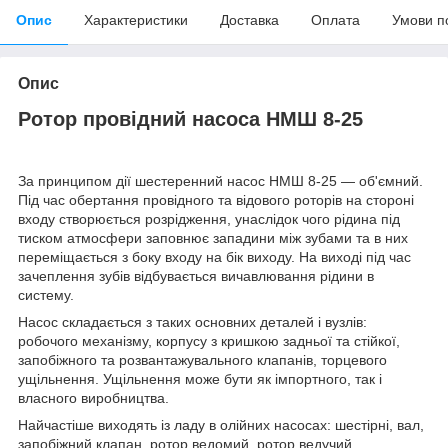
Опис
Характеристики
Доставка
Оплата
Умови п
Опис
Ротор провідний насоса НМШ 8-25
За принципом дії шестеренний насос НМШ 8-25 — об'ємний.
Під час обертання провідного та відового роторів на стороні
входу створюється розрідження, унаслідок чого рідина під
тиском атмосфери заповнює западини між зубами та в них
переміщається з боку входу на бік виходу. На виході під час
зачеплення зубів відбувається вичавлювання рідини в
систему.
Насос складається з таких основних деталей і вузлів:
робочого механізму, корпусу з кришкою задньої та стійкої,
запобіжного та розвантажувального клапанів, торцевого
ущільнення. Ущільнення може бути як імпортного, так і
власного виробництва.
Найчастіше виходять із ладу в олійних насосах: шестірні, вал,
запобіжний клапан, ротор ведомий, ротор ведучий,