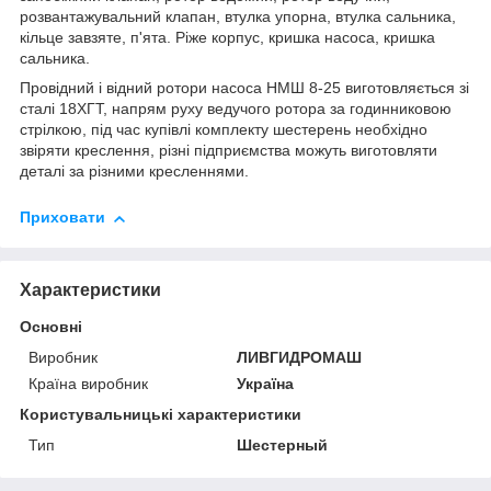
розвантажувальний клапан, втулка упорна, втулка сальника,
кільце завзяте, п'ята. Ріже корпус, кришка насоса, кришка
сальника.
Провідний і відний ротори насоса НМШ 8-25 виготовляється зі
сталі 18ХГТ, напрям руху ведучого ротора за годинниковою
стрілкою, під час купівлі комплекту шестерень необхідно
звіряти креслення, різні підприємства можуть виготовляти
деталі за різними кресленнями.
Приховати
Характеристики
Основні
Виробник
ЛИВГИДРОМАШ
Країна виробник
Україна
Користувальницькі характеристики
Тип
Шестерный