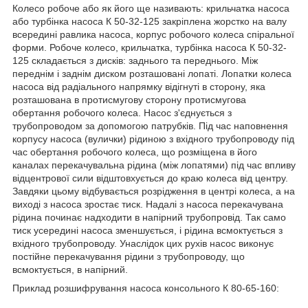
Колесо робоче або як його ще називають: крильчатка насоса
або турбінка насоса К 50-32-125 закріплена жорстко на валу
всередині равлика насоса, корпус робочого колеса спіральної
форми. Робоче колесо, крильчатка, турбінка насоса К 50-32-
125 складається з дисків: заднього та переднього. Між
переднім і заднім диском розташовані лопаті. Лопатки колеса
насоса від радіального напрямку відігнуті в сторону, яка
розташована в протисмугову сторону протисмугова
обертання робочого колеса. Насос з'єднується з
трубопроводом за допомогою патрубків. Під час наповнення
корпусу насоса (вулички) рідиною з вхідного трубопроводу під
час обертання робочого колеса, що розміщена в його
каналах перекачувальна рідина (між лопатями) під час впливу
відцентрової сили відштовхується до краю колеса від центру.
Завдяки цьому відбувається розрідження в центрі колеса, а на
виході з насоса зростає тиск. Надалі з насоса перекачувана
рідина починає надходити в напірний трубопровід. Так само
тиск усередині насоса зменшується, і рідина всмоктується з
вхідного трубопроводу. Унаслідок цих рухів насос виконує
постійне перекачування рідини з трубопроводу, що
всмоктується, в напірний.
Приклад розшифрування насоса консольного К 80-65-160: