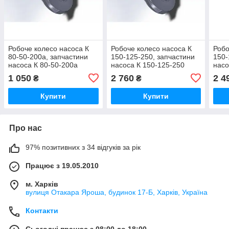
Робоче колесо насоса К
Робоче колесо насоса К
Робо
80-50-200a, запчастини
150-125-250, запчастини
150-
насоса К 80-50-200a
насоса К 150-125-250
насо
1 050
2 760
2 4
₴
₴
Купити
Купити
Про нас
97% позитивних з 34 відгуків за рік
Працює з 19.05.2010
м. Харків
вулиця Отакара Яроша, будинок 17-Б, Харків, Україна
Контакти
Сьогодні працює з 08:00 до 18:00