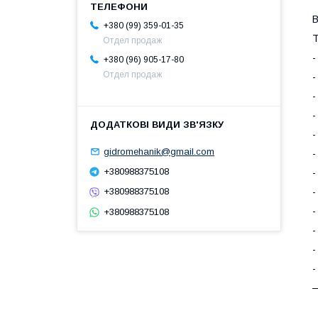
В
+380 (99) 359-01-35
Т
Отдел продаж
+380 (96) 905-17-80
Отдел продаж
-
-
-
-
gidromehanik@gmail.com
-
+380988375108
-
+380988375108
-
-
+380988375108
-
-
-
—