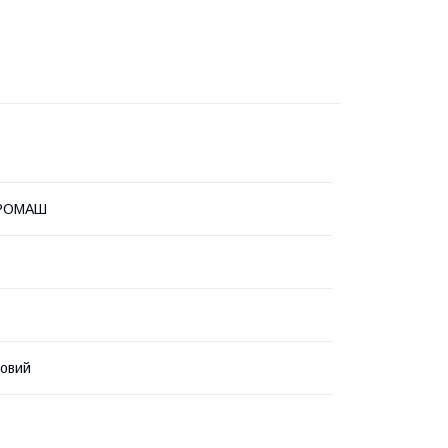
РОМАШ
овий