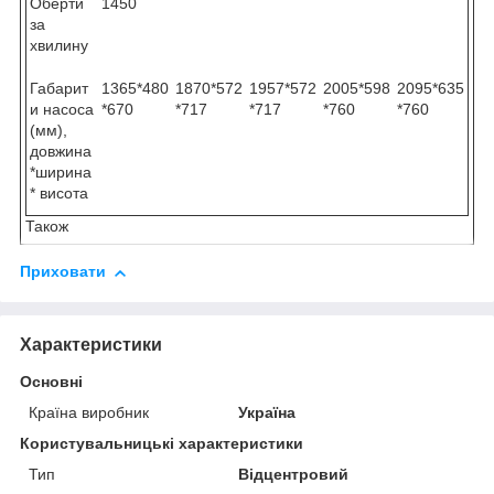
Оберти
1450
за
хвилину
Габарит
1365*480
1870*572
1957*572
2005*598
2095*635
и насоса
*670
*717
*717
*760
*760
(мм),
довжина
*ширина
* висота
Також
Приховати
Характеристики
Основні
Країна виробник
Україна
Користувальницькі характеристики
Тип
Відцентровий