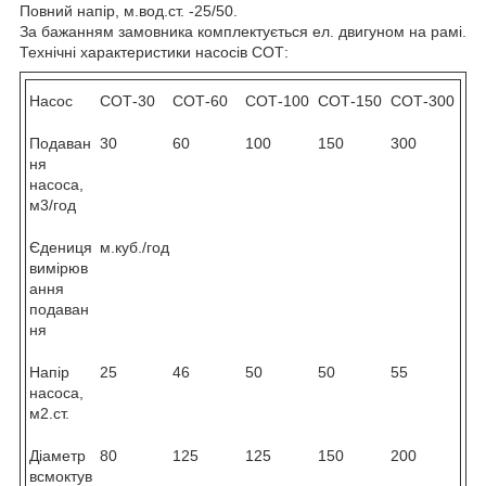
Повний напір, м.вод.ст. -25/50.
За бажанням замовника комплектується ел. двигуном на рамі.
Технічні характеристики насосів СОТ:
Насос
СОТ-30
СОТ-60
СОТ-100
СОТ-150
СОТ-300
Подаван
30
60
100
150
300
ня
насоса,
м3/год
Єдениця
м.куб./год
вимірюв
ання
подаван
ня
Напір
25
46
50
50
55
насоса,
м2.ст.
Діаметр
80
125
125
150
200
всмоктув