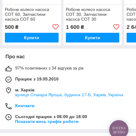
Робоче колесо насоса
Робоче колесо насоса
Робо
СОТ 60, Запчастини
СОТ 30, Запчастини
СОТ 
насоса СОТ 60
насоса СОТ 30
нас
500
1 600
2 6
₴
₴
Купити
Купити
Про нас
97% позитивних з 34 відгуків за рік
Працює з 19.05.2010
м. Харків
вулиця Отакара Яроша, будинок 17-Б, Харків, Україна
Контакти
Сьогодні працює з 08:00 до 18:00
Показати весь графік роботи
КНОПКА
ЗВ'ЯЗКУ