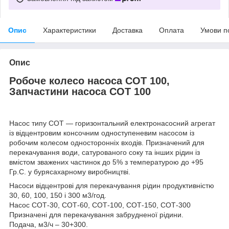
Опис
Характеристики
Доставка
Оплата
Умови п
Опис
Робоче колесо насоса СОТ 100,
Запчастини насоса СОТ 100
Насос типу CОТ — горизонтальний електронасосний агрегат
із відцентровим консочним одноступеневим насосом із
робочим колесом односторонніх входів. Призначений для
перекачування води, сатурованого соку та інших рідин із
вмістом зважених частинок до 5% з температурою до +95
Гр.С. у бурясахарному виробництві.
Насоси відцентрові для перекачування рідин продуктивністю
30, 60, 100, 150 і 300 м3/год.
Насос СОТ-30, СОТ-60, СОТ-100, СОТ-150, СОТ-300
Призначені для перекачування забрудненої рідини.
Подача, м3/ч – 30+300.