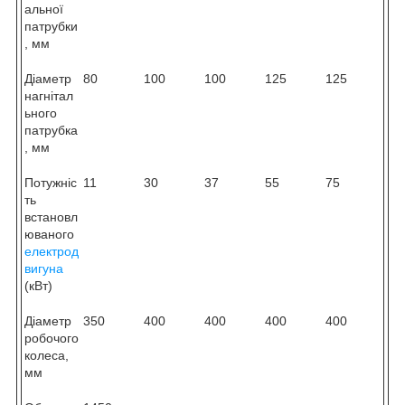
альної
патрубки
, мм
Діаметр
80
100
100
125
125
нагнітал
ьного
патрубка
, мм
Потужніс
11
30
37
55
75
ть
встановл
юваного
електрод
вигуна
(кВт)
Діаметр
350
400
400
400
400
робочого
колеса,
мм