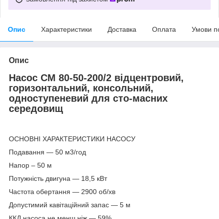
Опис
Характеристики
Доставка
Оплата
Умови п
Опис
Насос СМ 80-50-200/2 відцентровий,
горизонтальний, консольний,
одноступеневий для сто-масних
середовищ
ОСНОВНІ ХАРАКТЕРИСТИКИ НАСОСУ
Подавання — 50 м3/год
Напор – 50 м
Потужність двигуна — 18,5 кВт
Частота обертання — 2900 об/хв
Допустимий кавітаційний запас — 5 м
ККД насоса не менш ніж — 59%