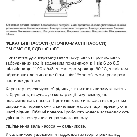
ФЕКАЛЬНІ НАСОСИ (СТОЧНО-МАСНІ НАСОСИ)
СМ СМС СД СДВ ФС ФГС
Призначені для перекачування побутових і промислових
забруднених вод із водневим показником pH від 6 до 8,5,
щільністю до 1100 кг/м3, з температурою до 90 °C, з вмістом
абразивних частинок не більш ніж 1% за об'ємом, розміром
частинок до 5 мм.
Характер перекачуваної рідини, яка містить велику кількість
забруднень, висуває до конструкції таку вимогу, як
незасміченість насоса. Проточні канали насоса виконуються
ширшими, порівнюючи з каналами насосів, що перекачують
чисті рідини. Обтічні поверхні робочого колеса встановлюють
урівень із поверхнею спірального каналу.
Ущільнення вала насоса — сальникове.
У сальникове ущільнення подається затворна рідина під