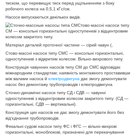
тиском, що перевищує тиск перед ущільненням з боку
робочого колеса на 0,5,1 кГс/см.
Насоси випускаються декількох видів.
Стово-массні насоси типу
СМ — консольні горизонтальні одноступеневі з відцентровим
колесом закритого типу.
Матеріал деталей проточної частини — сірий чавун (,
Стово-массні насоси типу СМС — консольні горизонтальні,
одноступеневі з відкритим колесом. Вільно-вихрового типу.
Конструкція чавунних насосів типу СМ до CMC відповідає
міжнародним стандартам; наявність монтажного проставивши
між валами насоса й
електродвигуна
дає змогу демонтувати
насос без демонтажу трубопроводів і електродвигуна.
Сточно-динамічні насоси типу СД і СДB — чавунні
одноступеневі з відцентровим колесом закритого типу. (СД —
горизонтальні, СДВ — вертикальні).
Конструкція цих насосів не дає змогу демонтувати його без
від'єднання трубопроводів.
Фекальні судові насоси типу ФС і ФГС — вільно-вихрові
горизонтальні, моноблокові, призначені для перекачування