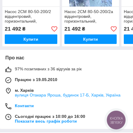
Насос 2СМ 80-50-200/2
Насос 2СМ 80-50-200/2а
Насо
відцентровий,
відцентровий,
відц
горизонтальний,
горизонтальний,
гори
консольний,
консольний,
конс
21 492
21 492
21 
₴
₴
одноступеневий для сто-
одноступеневий для сто-
одно
масних середовищ
масних середовищ
мас
Купити
Купити
Про нас
97% позитивних з 36 відгуків за рік
Працює з 19.05.2010
м. Харків
вулиця Отакара Яроша, будинок 17-Б, Харків, Україна
Контакти
Сьогодні працює з 10:00 до 16:00
КНОПКА
Показати весь графік роботи
ЗВ'ЯЗКУ