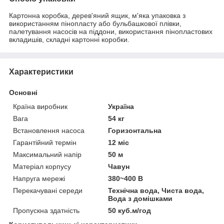
Картонна коробка, дерев'яний ящик, м'яка упаковка з
використанням пінопласту або бульбашкової плівки,
палетування насосів на піддони, використання пінопластових
вкладишів, складні картонні коробки.
Характеристики
Основні
Країна виробник
Україна
Вага
54 кг
Встановлення насоса
Горизонтальна
Гарантійний термін
12 міс
Максимальний напір
50 м
Матеріал корпусу
Чавун
Напруга мережі
380~400 В
Перекачувані середи
Технічна вода, Чиста вода,
Вода з домішками
Пропускна здатність
50 куб.м/год