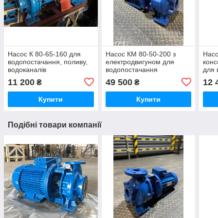
Насос К 80-65-160 для
Насос КМ 80-50-200 з
Насо
водопостачання, поливу,
електродвигуном для
конс
водоканалів
водопостачання
для 
гори
11 200
49 500
12 
₴
₴
Купити
Купити
Подібні товари компанії