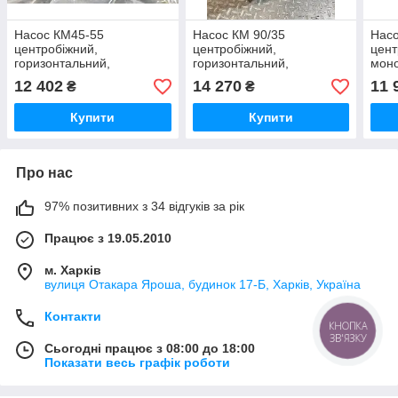
Насос КМ45-55
Насос КМ 90/35
Нас
центробіжний,
центробіжний,
цент
горизонтальний,
горизонтальний,
моно
консольно-моноблочний
консольно-моноблочний
гори
12 402
14 270
11 
₴
₴
для води, поливу,
для води
опалення
Купити
Купити
Про нас
97% позитивних з 34 відгуків за рік
Працює з 19.05.2010
м. Харків
вулиця Отакара Яроша, будинок 17-Б, Харків, Україна
Контакти
КНОПКА
ЗВ'ЯЗКУ
Сьогодні працює з 08:00 до 18:00
Показати весь графік роботи