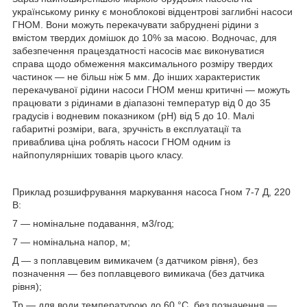
українському ринку є моноблокові відцентрові заглибні насоси
ГНОМ. Вони можуть перекачувати забруднені рідини з
вмістом твердих домішок до 10% за масою. Водночас, для
забезпечення працездатності насосів має виконуватися
справа щодо обмеження максимального розміру твердих
частинок — не більш ніж 5 мм. До інших характеристик
перекачуваної рідини насоси ГНОМ менш критичні — можуть
працювати з рідинами в діапазоні температур від 0 до 35
градусів і водневим показником (рН) від 5 до 10. Малі
габаритні розміри, вага, зручність в експлуатації та
приваблива ціна роблять насоси ГНОМ одним із
найпопулярніших товарів цього класу.
Приклад розшифрування маркування насоса Гном 7-7 Д, 220
В:
7
— номінальне подавання, м3/год;
7
— номінальна напор, м;
Д
— з поплавцевим вимикачем (з датчиком рівня), без
позначення — без поплавцевого вимикача (без датчика
рівня);
Тр
— для води температурою до 60 °C, без позначення —