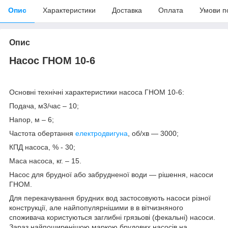
Опис
Характеристики
Доставка
Оплата
Умови п
Опис
Насос ГНОМ 10-6
Основні технічні характеристики насоса ГНОМ 10-6:
Подача, м3/час – 10;
Напор, м – 6;
Частота обертання
електродвигуна
, об/хв — 3000;
КПД насоса, % - 30;
Маса насоса, кг. – 15.
Насос для брудної або забрудненої води — рішення, насоси
ГНОМ.
Для перекачування брудних вод застосовують насоси різної
конструкції, але найпопулярнішими в в вітчизняного
споживача користуються заглибні грязьові (фекальні) насоси.
Зараз найпоширенішою маркою брудових насосів на