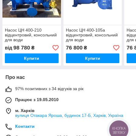
Насос ЦН 400-210
Насос ЦН 400-105а
Насо
відцентровий, консольний
відцентровий, консольний
відц
для води
для води
для 
98 780
76 800
76 
від
₴
₴
Купити
Купити
Про нас
97% позитивних з 34 відгуків за рік
Працює з 19.05.2010
м. Харків
вулиця Отакара Яроша, будинок 17-Б, Харків, Україна
Контакти
КНОПКА
ЗВ'ЯЗКУ