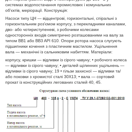
системах водопостачання промислових і комунальних
об'єктів, меріорації.
Конструкція:
Насоси типу ЦН — відцентрові, горизонтальні, спіральні з
горизонтальним роз'ємом корпусу, з перекладними каналами,
дво- або чотириступеневі, з робочими колесами
односторонніх входів симетрично розташованими на валу за
типом BB1 або BB3 API 610. Опори ротора насоса слугують
підшипники кочення з пластичним мастилом. Ущільнення
вала — механічні із сальниковим набиттям.
Матеріали:
корпусу, кришки — відливки із сірого чавуну; • робочого колеса
— відливки із сірого чавуну; • деталей щілинних ущільнень —
відливки із сірого чавуну; 19 • гільзи захисної — відливки та/
або поковки з хромистої сталі 30Х13; • вала — сортовий
прокат із конструкційних легованих сталей 40, 45.