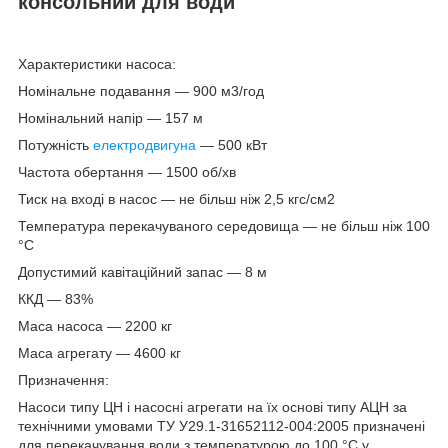
консольний для води
Характеристики насоса:
Номінальне подавання — 900 м3/год
Номінальний напір — 157 м
Потужність
електродвигуна
— 500 кВт
Частота обертання — 1500 об/хв
Тиск на вході в насос — не більш ніж 2,5 кгс/см
2
Температура перекачуваного середовища — не більш ніж 100
°C
Допустимий кавітаційний запас — 8 м
ККД — 83%
Маса насоса — 2200 кг
Маса агрегату — 4600 кг
Призначення:
Насоси типу ЦН і насосні агрегати на їх основі типу АЦН за
технічними умовами ТУ У29.1-31652112-004:2005 призначені
для перекачування води з температурою до 100 °C у