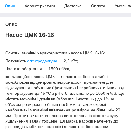
Опис
Характеристики
Доставка
Оплата
Умови п
Опис
Насос ЦМК 16-16
Основні технічні характеристики насоса ЦМК 16-16:
Потужність
електродвигуна
— 2,2 кВт;
Частота обертання — 1500 об/хв;
каналізаційні насоси ЦМК
— являють собою заглибні
моноблокові відцентрові електронасоси, призначені для
відкачування побутових (фекальних) і виробничих стічних вод
температурою до 45 °C з pH 6-8, щільністю до 1050 кг/м3, що
містять механічні домішки (абразивні частинки) до 1% за
об'ємом розміром не більш ніж 5 мм, а також окремі
неабразивні механічні ввімкнення розміром не більш ніж 20
мм. Проточна частина насоса виготовлена із сірого чавуну.
Ущільнення вала? торцеве. Ця марка насосів належить до
різновидів глибинних насосів і являють собою насоси