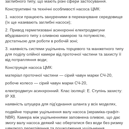
заглибного типу, що мають різні сфери застосування.
Конструктивні та технічні особливості насоса ЦМК:
1. насоси працюють зануреними в перекачуване середовище
(їх ще називають заглибні насоси);
2. Привод герметизовані асинхронні електродвигуни
вбудованого типу з оливною камерою та потужністю,
достатньою для роботи в робочій зоні;
3. наявність системи ущільнень торцевого та манжетного типу
для поділу олійної камери від проточної частини та захисту її
від потрапляння води;
Конструкція насоса ЦМК:
матеріал проточної частини — сірий чавун марки СЧ-20,
робоче колесо — сірий чавун марки СЧ-20,
електродвигун асинхронний. Клас ізоляції: E. Ступінь захисту:
IP X8.
наявність штуцера для під'єднання шланга у всіх моделях,
подвійне торцеве ущільнення валу насоса (кераміка-графіт-
NBR). Камера між ущільненнями заповнена оливою, що дає
змогу валу насоса деякий час обертатися без води без ризику
швидкого перегрівання та пошкодження ущільнення.