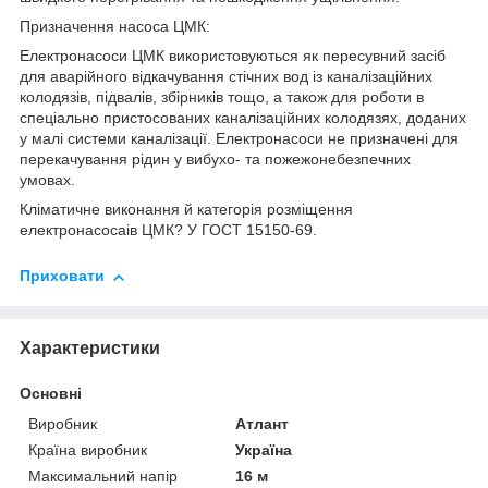
Призначення насоса ЦМК:
Електронасоси ЦМК використовуються як пересувний засіб
для аварійного відкачування стічних вод із каналізаційних
колодязів, підвалів, збірників тощо, а також для роботи в
спеціально пристосованих каналізаційних колодязях, доданих
у малі системи каналізації. Електронасоси не призначені для
перекачування рідин у вибухо- та пожежонебезпечних
умовах.
Кліматичне виконання й категорія розміщення
електронасосаів ЦМК? У ГОСТ 15150-69.
Приховати
Характеристики
Основні
Виробник
Атлант
Країна виробник
Україна
Максимальний напір
16 м