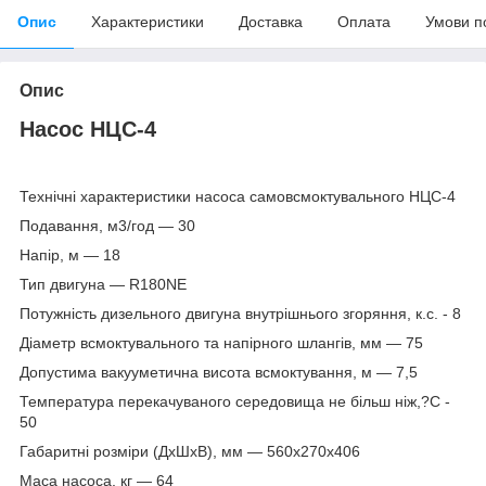
Опис
Характеристики
Доставка
Оплата
Умови п
Опис
Насос НЦС-4
Технічні характеристики насоса самовсмоктувального
НЦС-4
Подавання, м3/год — 30
Напір, м — 18
Тип двигуна — R180NE
Потужність дизельного двигуна внутрішнього згоряння, к.с. - 8
Діаметр всмоктувального та напірного шлангів, мм — 75
Допустима вакууметична висота всмоктування, м — 7,5
Температура перекачуваного середовища не більш ніж,?С -
50
Габаритні розміри (ДхШхВ), мм — 560х270х406
Маса насоса, кг — 64