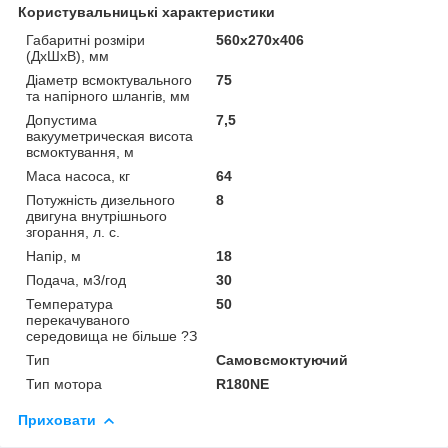
Користувальницькі характеристики
Габаритні розміри
560х270х406
(ДхШхВ), мм
Діаметр всмоктувального
75
та напірного шлангів, мм
Допустима
7,5
вакууметрическая висота
всмоктування, м
Маса насоса, кг
64
Потужність дизельного
8
двигуна внутрішнього
згорання, л. с.
Напір, м
18
Подача, м3/год
30
Температура
50
перекачуваного
середовища не більше ?З
Тип
Самовсмоктуючий
Тип мотора
R180NE
Приховати