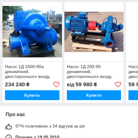
Насос 1Д 1600-90а
Насос 1Д 200-90
Насо
динамічний,
динамічний,
дина
двостороннього входу,
двостороннього входу,
двос
відцентровий,
відцентровий,
відц
234 240
59 980
59 
₴
від
₴
горизонтальний,
горизонтальний,
гори
одноступеневий для води.
одноступеневий для води.
одно
Купити
Купити
Про нас
97% позитивних з 34 відгуків за рік
Працює з 19.05.2010