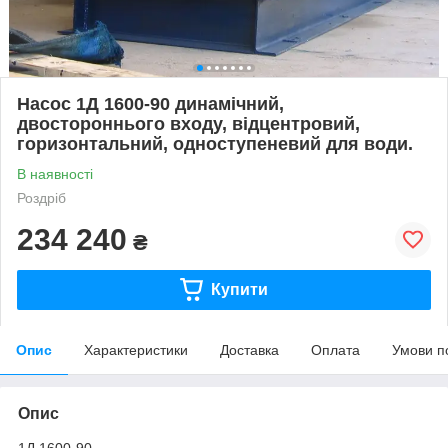
Насос 1Д 1600-90 динамічний,
двостороннього входу, відцентровий,
горизонтальний, одноступеневий для води.
В наявності
Роздріб
234 240
₴
Купити
Опис
Характеристики
Доставка
Оплата
Умови п
Опис
1Д 1600-90