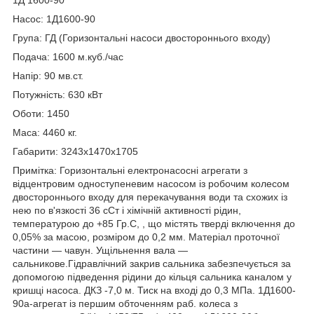
Насос: 1Д1600-90
Група: ГД (Горизонтальні насоси двостороннього входу)
Подача: 1600 м.куб./час
Напір: 90 мв.ст.
Потужність: 630 кВт
Оботи: 1450
Маса: 4460 кг.
Габарити: 3243х1470х1705
Примітка: Горизонтальні електронасосні агрегати з
відцентровим одноступеневим насосом із робочим колесом
двостороннього входу для перекачування води та схожих із
нею по в'язкості 36 сСт і хімічній активності рідин,
температурою до +85 Гр.С, , що містять тверді включення до
0,05% за масою, розміром до 0,2 мм. Матеріал проточної
частини — чавун. Ущільнення вала —
сальникове.Гідравлічний закрив сальника забезпечується за
допомогою підведення рідини до кільця сальника каналом у
кришці насоса. ДКЗ -7,0 м. Тиск на вході до 0,3 МПа. 1Д1600-
90а-агрегат із першим обточенням раб. колеса з