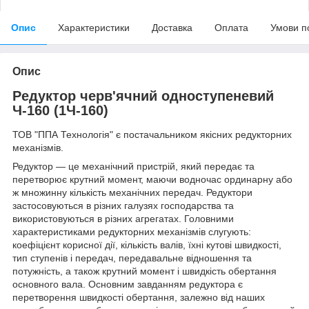
Опис
Характеристики
Доставка
Оплата
Умови п
Опис
Редуктор черв'ячний одноступеневий
Ч-160 (1Ч-160)
ТОВ "ППА Технологія" є постачальником якісних редукторних
механізмів.
Редуктор — це механічний пристрій, який передає та
перетворює крутний момент, маючи водночас ординарну або
ж множинну кількість механічних передач. Редуктори
застосовуються в різних галузях господарства та
використовуються в різних агрегатах. Головними
характеристиками редукторних механізмів слугують:
коефіцієнт корисної дії, кількість валів, їхні кутові швидкості,
тип ступенів і передач, передавальне відношення та
потужність, а також крутний момент і швидкість обертання
основного вала. Основним завданням редуктора є
перетворення швидкості обертання, залежно від наших