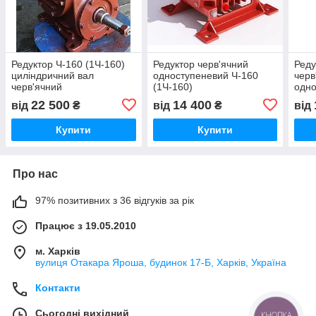
Редуктор Ч-160 (1Ч-160)
Редуктор черв'ячний
Реду
циліндричний вал
одноступеневий Ч-160
черв
черв'ячний
(1Ч-160)
одно
одноступінчатий
22 500
14 400
від
₴
від
₴
від
Купити
Купити
Про нас
97% позитивних з 36 відгуків за рік
Працює з 19.05.2010
м. Харків
вулиця Отакара Яроша, будинок 17-Б, Харків, Україна
Контакти
Сьогодні вихідний
КНОПКА