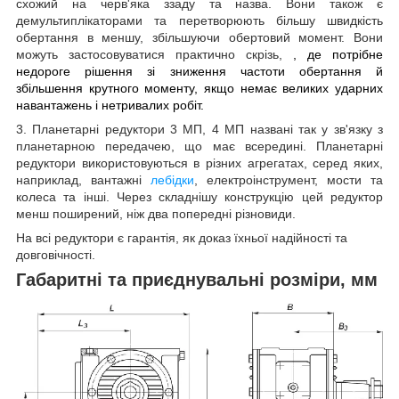
схожий на черв'яка ззаду та назва. Вони також є
демультиплікаторами та перетворюють більшу швидкість
обертання в меншу, збільшуючи обертовий момент. Вони
можуть застосовуватися практично скрізь,
, де потрібне
недороге рішення зі зниження частоти обертання й
збільшення крутного моменту, якщо немає великих ударних
навантажень і нетривалих робіт.
3. Планетарні редуктори 3 МП, 4 МП названі так у зв'язку з
планетарною передачею, що має всередині. Планетарні
редуктори використовуються в різних агрегатах, серед яких,
наприклад, вантажні
лебідки
, електроінструмент, мости та
колеса та інші. Через складнішу конструкцію цей редуктор
менш поширений, ніж два попередні різновиди.
На всі редуктори є гарантія, як доказ їхньої надійності та
довговічності.
Габаритні та приєднувальні розміри, мм