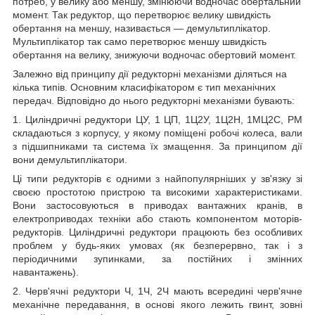
потреб, у велику або меншу, змінюючи водночас обертальний
момент. Так редуктор, що перетворює велику швидкість
обертання на меншу, називається — демультиплікатор.
Мультиплікатор так само перетворює меншу швидкість
обертання на велику, знижуючи водночас обертовий момент.
Залежно від принципу дії редукторні механізми діляться на
кілька типів. Основним класифікатором є тип механічних
передач. Відповідно до нього редукторні механізми бувають:
1. Циліндричні редуктори ЦУ, 1 ЦП, 1Ц2У, 1Ц2Н, 1МЦ2С, РМ
складаються з корпусу, у якому поміщені робочі колеса, вали
з підшипниками та система їх змащення. За принципом дії
вони демультиплікатори.
Ці типи редукторів є одними з найпопулярніших у зв'язку зі
своєю простотою пристрою та високими характеристиками.
Вони застосовуються в приводах вантажних кранів, в
електроприводах техніки або стають компонентом моторів-
редукторів. Циліндричні редуктори працюють без особливих
проблем у будь-яких умовах (як безперервно, так і з
періодичними зупинками, за постійних і змінних
навантажень).
2. Черв'ячні редуктори Ч, 1Ч, 2Ч мають всередині черв'ячне
механічне передавання, в основі якого лежить гвинт, зовні