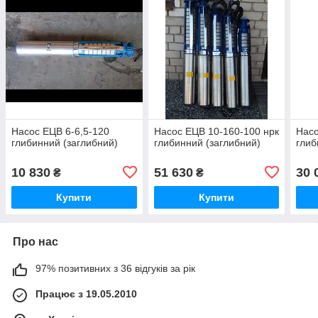
Насос ЕЦВ 6-6,5-120
Насос ЕЦВ 10-160-100 нрк
Насо
глибинний (заглибний)
глибинний (заглибний)
глиб
10 830
51 630
30 
₴
₴
Купити
Купити
Про нас
97% позитивних з 36 відгуків за рік
Працює з 19.05.2010