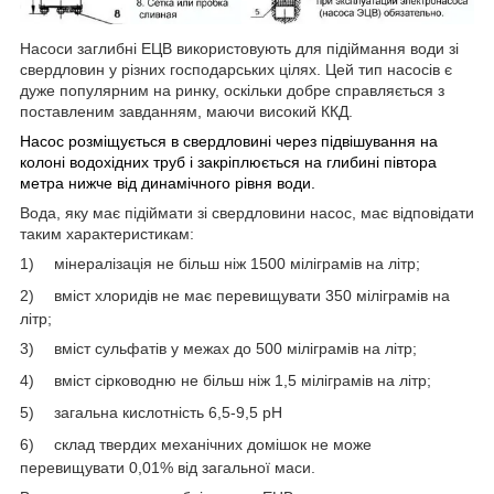
Насоси заглибні ЕЦВ використовують для підіймання води зі
свердловин у різних господарських цілях. Цей тип насосів є
дуже популярним на ринку, оскільки добре справляється з
поставленим завданням, маючи високий ККД.
Насос розміщується в свердловині через підвішування на
колоні водохідних труб і закріплюється на глибині півтора
метра нижче від динамічного рівня води.
Вода, яку має підіймати зі свердловини насос, має відповідати
таким характеристикам:
1)
мінералізація не більш ніж 1500 міліграмів на літр;
2)
вміст хлоридів не має перевищувати 350 міліграмів на
літр;
3)
вміст
сульфатів у межах до 500 міліграмів на літр;
4)
вміст
сірководню не більш ніж 1,5 міліграмів на літр;
5)
загальна
кислотність 6,5-9,5 рН
6)
склад твердих механічних домішок не може
перевищувати 0,01% від загальної маси
.