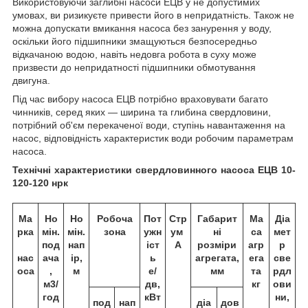
Використовуючи заглибні насоси ЕЦВ у не допустимих
умовах, ви ризикуєте привести його в непридатність. Також не
можна допускати вмикання насоса без занурення у воду,
оскільки його підшипники змащуються безпосередньо
відкачаною водою, навіть недовга робота в суху може
призвести до непридатності підшипники обмотування
двигуна.
Під час вибору насоса ЕЦВ потрібно враховувати багато
чинників, серед яких —
ширина та
глибина
свердловини,
потрібний об'єм перекаченої води, ступінь навантаження на
насос, відповідність характеристик води робочим параметрам
насоса.
Технічні характеристики свердловинного насоса ЕЦВ 10-
120-120 нрк
Ма
Но
Но
Робоча
Пот
Стр
Габарит
Ма
Діа
рка
мін.
мін.
зона
ужн
ум
ні
са
мет
под
нап
іст
А
розміри
агр
р
нас
ача
ір,
ь
агрегата,
ега
све
оса
,
м
е/
мм
та
рдл
м3/
дв,
кг
ови
год
кВт
ни,
под
нап
діа
дов