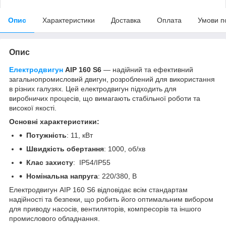
Опис
Характеристики
Доставка
Оплата
Умови п
Опис
Електродвигун
АІР 160 S6
— надійний та ефективний
загальнопромисловий двигун, розроблений для використання
в різних галузях. Цей електродвигун підходить для
виробничих процесів, що вимагають стабільної роботи та
високої якості.
Основні характеристики:
Потужність
: 11, кВт
Швидкість обертання
: 1000, об/хв
Клас захисту
: IP54/IP55
Номінальна напруга
: 220/380, В
Електродвигун АІР 160 S6 відповідає всім стандартам
надійності та безпеки, що робить його оптимальним вибором
для приводу насосів, вентиляторів, компресорів та іншого
промислового обладнання.