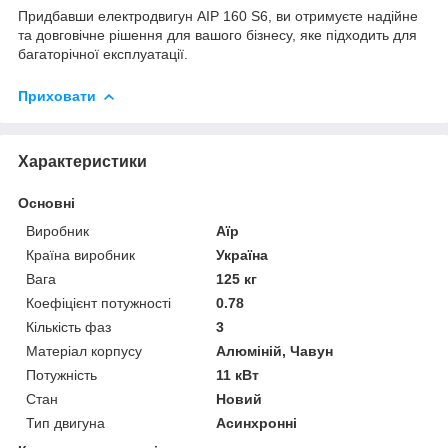
Придбавши електродвигун АІР 160 S6, ви отримуєте надійне
та довговічне рішення для вашого бізнесу, яке підходить для
багаторічної експлуатації.
Приховати
Характеристики
Основні
Виробник
Аїр
Країна виробник
Україна
Вага
125 кг
Коефіцієнт потужності
0.78
Кількість фаз
3
Матеріал корпусу
Алюміній, Чавун
Потужність
11 кВт
Стан
Новий
Тип двигуна
Асинхронні