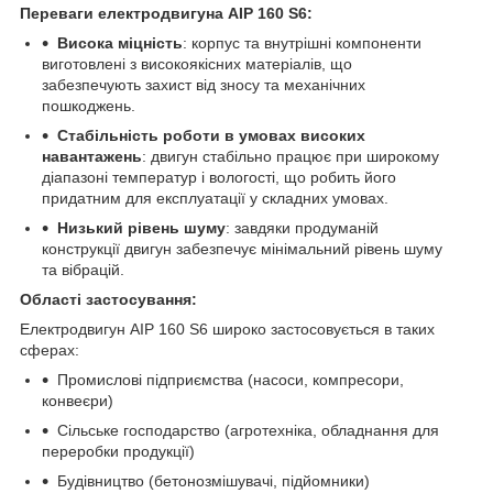
Переваги електродвигуна АІР 160 S6:
Висока міцність
: корпус та внутрішні компоненти
виготовлені з високоякісних матеріалів, що
забезпечують захист від зносу та механічних
пошкоджень.
Стабільність роботи в умовах високих
навантажень
: двигун стабільно працює при широкому
діапазоні температур і вологості, що робить його
придатним для експлуатації у складних умовах.
Низький рівень шуму
: завдяки продуманій
конструкції двигун забезпечує мінімальний рівень шуму
та вібрацій.
Області застосування:
Електродвигун АІР 160 S6 широко застосовується в таких
сферах:
Промислові підприємства (насоси, компресори,
конвеєри)
Сільське господарство (агротехніка, обладнання для
переробки продукції)
Будівництво (бетонозмішувачі, підйомники)