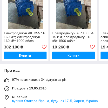
Електродвигун АІР 355 S6
Електродвигун АІР 160 S4
Елек
160 кВт, електродвигун
15 кВт, електродвигун 15
асин
160 кВт 1000 об/хв
кВт 1500 об/хв
елек
асинхронний
асинхронний
7,5 
302 190
19 260
19 
₴
₴
Купити
Купити
Про нас
97% позитивних з 34 відгуків за рік
Працює з 19.05.2010
м. Харків
вулиця Отакара Яроша, будинок 17-Б, Харків, Україна