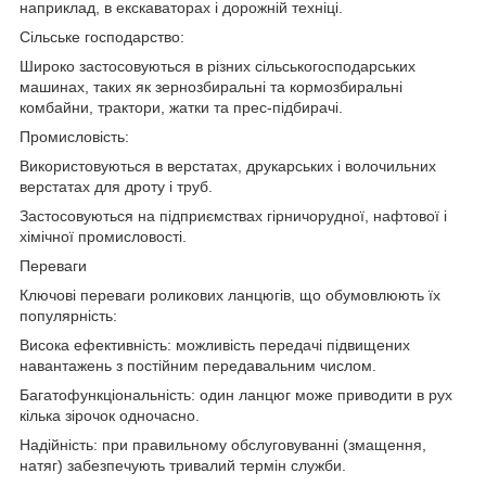
наприклад, в екскаваторах і дорожній техніці.
Сільське господарство:
Широко застосовуються в різних сільськогосподарських
машинах, таких як зернозбиральні та кормозбиральні
комбайни, трактори, жатки та прес-підбирачі.
Промисловість:
Використовуються в верстатах, друкарських і волочильних
верстатах для дроту і труб.
Застосовуються на підприємствах гірничорудної, нафтової і
хімічної промисловості.
Переваги
Ключові переваги роликових ланцюгів, що обумовлюють їх
популярність:
Висока ефективність: можливість передачі підвищених
навантажень з постійним передавальним числом.
Багатофункціональність: один ланцюг може приводити в рух
кілька зірочок одночасно.
Надійність: при правильному обслуговуванні (змащення,
натяг) забезпечують тривалий термін служби.