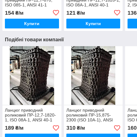
ISO 085-1, ANSI 41-1
ISO 08A-1, ANSI 40-1
2, I
(2,50м)
154
121
136
₴/м
₴/м
Купити
Купити
Подібні товари компанії
Ланцюг приводний
Ланцюг приводний
Лан
роликовий ПР-12,7-1820-
роликовий ПР-15,875-
роли
1, ISO 08А-1, ANSI 40-1
2300 (ISO 10А-1), ANSI
ISO 
(50м) Donghua
50-1 Donghua (50м)
(5,0
189
310
160
₴/м
₴/м