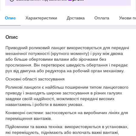
Опис
Характеристики
Доставка
Оплата
Умови п
Опис
Приводний роликовий ланцюг використовується для передачі
механічної потужності (крутного моменту) і руху між двома
або більше обертовими валами або зірочками без
прослизання. Він перетворює швидкість обертання і передає
рух від двигуна або редуктора на робочий орган механізму.
Основні області застосування
Роликові ланцюги є найбільш поширеним типом ланцюгового
приводу і знаходять широке застосування в різних галузях
завдяки своїй надійності, можливості передачі високих
навантажень і роботи в важких умовах.
Конвеєрні системи: застосовуються на виробничих лініях для
переміщення вантажів.
Підйомники та важка техніка: використовуються в установках,
які переміщують, піднімають або волочать важкі вантажі,