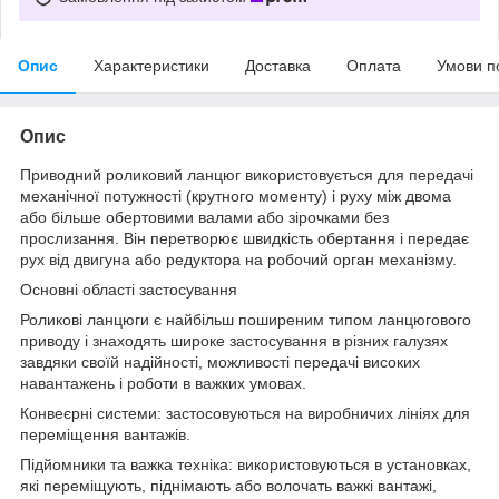
Опис
Характеристики
Доставка
Оплата
Умови п
Опис
Приводний роликовий ланцюг використовується для передачі
механічної потужності (крутного моменту) і руху між двома
або більше обертовими валами або зірочками без
прослизання. Він перетворює швидкість обертання і передає
рух від двигуна або редуктора на робочий орган механізму.
Основні області застосування
Роликові ланцюги є найбільш поширеним типом ланцюгового
приводу і знаходять широке застосування в різних галузях
завдяки своїй надійності, можливості передачі високих
навантажень і роботи в важких умовах.
Конвеєрні системи: застосовуються на виробничих лініях для
переміщення вантажів.
Підйомники та важка техніка: використовуються в установках,
які переміщують, піднімають або волочать важкі вантажі,