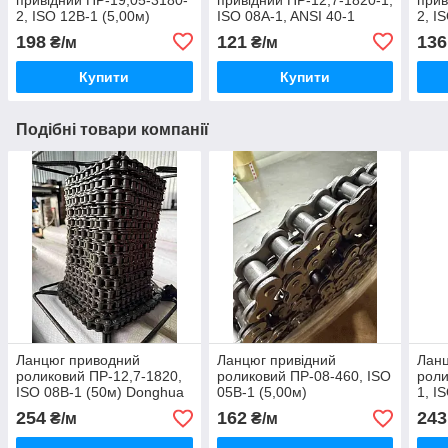
2, ISO 12B-1 (5,00м)
ISO 08A-1, ANSI 40-1
2, I
(2,50м)
198
121
136
₴/м
₴/м
Купити
Купити
Подібні товари компанії
Ланцюг приводний
Ланцюг привідний
Лан
роликовий ПР-12,7-1820,
роликовий ПР-08-460, ISO
роли
ISO 08B-1 (50м) Donghua
05B-1 (5,00м)
1, I
(5,0
254
162
243
₴/м
₴/м