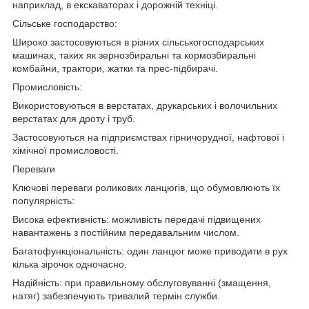
наприклад, в екскаваторах і дорожній техніці.
Сільське господарство:
Широко застосовуються в різних сільськогосподарських
машинах, таких як зернозбиральні та кормозбиральні
комбайни, трактори, жатки та прес-підбирачі.
Промисловість:
Використовуються в верстатах, друкарських і волочильних
верстатах для дроту і труб.
Застосовуються на підприємствах гірничорудної, нафтової і
хімічної промисловості.
Переваги
Ключові переваги роликових ланцюгів, що обумовлюють їх
популярність:
Висока ефективність: можливість передачі підвищених
навантажень з постійним передавальним числом.
Багатофункціональність: один ланцюг може приводити в рух
кілька зірочок одночасно.
Надійність: при правильному обслуговуванні (змащення,
натяг) забезпечують тривалий термін служби.