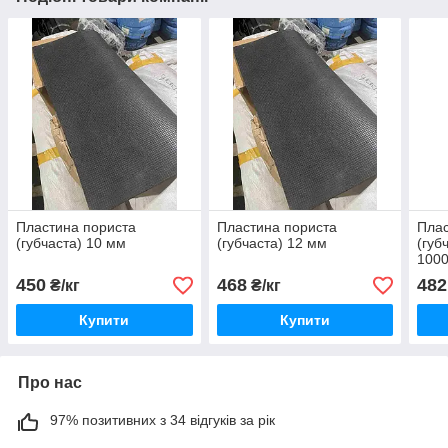
Пластина пориста
Пластина пориста
Плас
(губчаста) 10 мм
(губчаста) 12 мм
(губ
100
450
468
482
₴/кг
₴/кг
Купити
Купити
Про нас
97% позитивних з 34 відгуків за рік