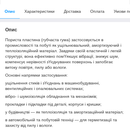
Опис
Характеристики
Доставка
Оплата
Умови п
Опис
Пориста пластина (губчаста гума) застосовується в
промисловості та побуті як ущільнювальний, амортизуючий і
теплоізоляційний матеріал. Завдяки своїй еластичній і легкій
структурі, вона ефективно помYякшує вібрації, знижує шум,
компенсує нерівності зYєднуваних поверхонь і запобігає
витоку повітря, пилу або вологи.
Основні напрямки застосування:
ущільнення стиків і зYєднань в машинобудуванні,
вентиляційних і опалювальних системах;
вібро- і шумоізоляція обладнання та механізмів;
прокладки і підкладки під деталі, корпуси і кришки;
у будівництві — як теплоізоляція та амортизаційний матеріал;
в автомобільній та побутовій техніці — для герметизації та
захисту від пилу і вологи.