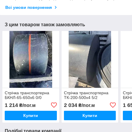
Всі умови повернення
З цим товаром також замовляють
Стрічка транспортерна
Стрічка транспортерна
Стрі
БКНЛ-65-650х6 0/0
ТК-200-500х4 5/2
БКНЛ
1 214
2 034
1 6
₴/пог.м
₴/пог.м
Купити
Купити
Подібні товари компанії