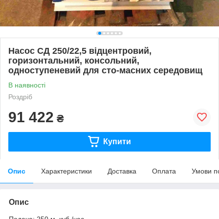
Насос СД 250/22,5 відцентровий,
горизонтальний, консольний,
одноступеневий для сто-масних середовищ
В наявності
Роздріб
91 422
₴
Купити
Опис
Характеристики
Доставка
Оплата
Умови п
Опис
Подача: 250 м. куб./час