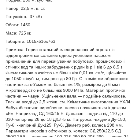
Напор: 22,5 м. в. ст.
Потужність: 37 кВт
Оботи: 1450
Маса: 725 кг.
Габарити: 1015х616х763
Примітка: Горизонтальний електронасосний агрегат із
відцентровим консольним одноступеневим насосом
призначений для перекачування побутових, промислових і
стічних вод та інших забруднених рідин із pH від 6 до 8,5 з
кінематичною в'язкістю не більш ніж 0,01 кв. см/с, щільністю
до 1050 кг/куб. м, тим-рою до 80 Гр. С. з вмістом абразивних
частинок за об'ємом не більш ніж 1%, розміром до 6 мм і
мікротвердістю не більш ніж 9000 МПа. Матеріал проточної
частини — чавун. Ущільнення вала — подвійне сальникове.
Тиск на вході до 2,5 кгс/кв. см. Кліматичне виготовлення УХЛ4.
Вибухобезпечне вироблення насоса позначається індексом
«Е». Наприклад СД 160/45 Е. Діапазон: -подача від 110 до
330-напор від 28 до 18 ДКЗ -5 м. Патрубки: -вхідний Ду-150,
Ру-6, -напірний Ду-125, Ру-6. Діаметр раб. колеса 298 мм.
Параметри насосів з обточкою р. колеса: СД 250/22,5 СД
250/22,5б — подавання 100-225-290 90-205-260 — напор 24-