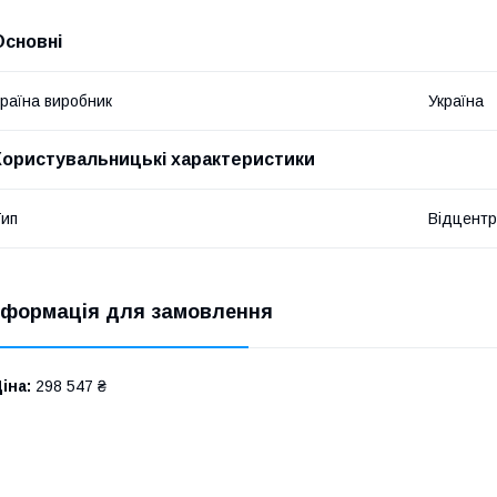
Основні
раїна виробник
Україна
Користувальницькі характеристики
ип
Відцентр
нформація для замовлення
іна:
298 547 ₴