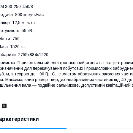
М 300-250-450/8
одача: 800 м. куб./час
апор: 12,5 м. в. ст.
отужність: 55 кВт
боти: 750
аса: 1520 кг.
абарити: 2755х884х1220
римітка: Горизонтальний електронасосний агрегат із відцентрови
ризначений для перекачування побутових і промислових забруднених
уб. м, з техрою до +90 Гр. С., с вмістом абразивних зважених част
м. Максимальний розмір твердих неабразивних частинок від 40 до 
щільнення вала — подвійне сальникове. Допустимий кавітаційний за
арактеристики