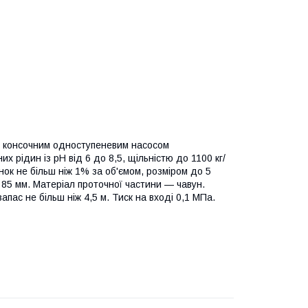
м консочним одноступеневим насосом
 рідин із pH від 6 до 8,5, щільністю до 1100 кг/
инок не більш ніж 1% за об'ємом, розміром до 5
85 мм. Матеріал проточної частини — чавун.
пас не більш ніж 4,5 м. Тиск на вході 0,1 МПа.