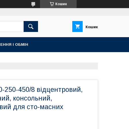
Кошик
Кошик
ЕННЯ І ОБМІН
-250-450/8 відцентровий,
ий, консольний,
вий для сто-масних