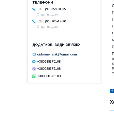
С
+380 (99) 359-01-35
П
Отдел продаж
Н
+380 (96) 905-17-80
П
Отдел продаж
О
М
Г
П
gidromehanik@gmail.com
п
+380988375108
к
м
+380988375108
У
+380988375108
Х