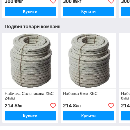
300
300
300
₴/кг
₴/кг
Купити
Купити
Подібні товари компанії
Набивка Сальникова ХБС
Набивка 6мм ХБС
Наби
24мм
8мм
214
214
214
₴/кг
₴/кг
Купити
Купити