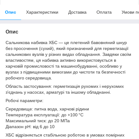
Опис
Характеристики
Доставка
Оплата
Умови п
Опис
Сальникова набивка ХБС — це плетений бавовняний шнур
без просочення (сухий), який призначений для герметизації
сальникових вузлів у різних видах обладнання. Завдяки своїм
властивостям, ця набивка активно використовується в
харчовій промисловості та машинобудуванні, особливо у
вузлах з підвищеними вимогами до чистоти та безпечності
робочого середовища.
Область застосування: герметизація рухомих і нерухомих
з'єднань у насосах, арматурі та іншому обладнанні.
Робочі параметри:
Середовище: питна вода, харчові рідини
Температура експлуатації: до +100 °C
Максимальний тиск: до 20 МПа
Діапазон pH: від 6 до 10
ХБС відрізняється стабільною роботою в умовах помірних