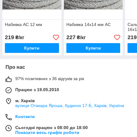
Набивка АС 12 мм
Набивка 14х14 мм АС
Саль
16х
219
227
219
₴/кг
₴/кг
Купити
Купити
Про нас
97% позитивних з 36 відгуків за рік
Працює з 19.05.2010
м. Харків
вулиця Отакара Яроша, будинок 17-Б, Харків, Україна
Контакти
Сьогодні працює з 08:00 до 18:00
Показати весь графік роботи