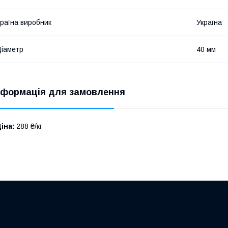
раїна виробник
Україна
іаметр
40 мм
нформація для замовлення
іна:
288 ₴/кг