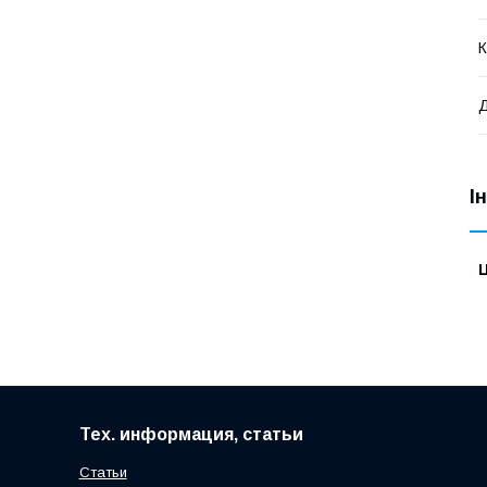
К
Д
І
Ц
Тех. информация, статьи
Статьи