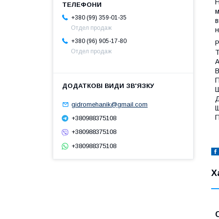
Н
м
+380 (99) 359-01-35
в
Отдел продаж
н
+380 (96) 905-17-80
Р
Отдел продаж
Т
А
В
П
Ш
Д
gidromehanik@gmail.com
Щ
П
+380988375108
+380988375108
+380988375108
Х