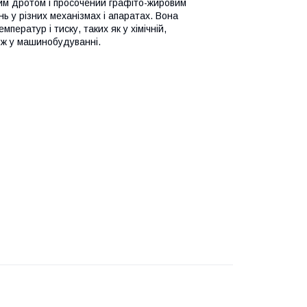
им дротом і просочений графіто-жировим
ь у різних механізмах і апаратах. Вона
ератур і тиску, таких як у хімічній,
кож у машинобудуванні.