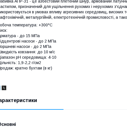
абивка АПР-31 - це азбестовий плетений шнур, армований латунн
астилом, призначений для ущільнення рухомих і нерухомих з'єднан
икористовується в умовах впливу агресивних середовищ, високих темп
афтохімічній, металургійній, електротехнічній промисловості, а та
обоча температура: +300°C
иск:
рматура - до 15 МПа
ідцентрові насоси - до 2 МПа
оршневі насоси - до 2 МПа
видкість ковзання: до 10 м/с
іапазон pH середовища: 4-10
ільність: 1,9-2,2 г/см2
родаж: кратно бухтам (в кг)
арактеристики
Основні