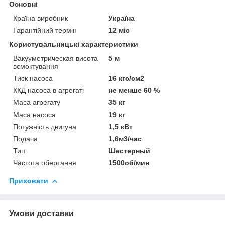
Основні
Країна виробник
Україна
Гарантійний термін
12 міс
Користувальницькі характеристики
Вакууметрическая висота
5 м
всмоктування
Тиск насоса
16 кгс/см2
ККД насоса в агрегаті
не менше 60 %
Маса агрегату
35 кг
Маса насоса
19 кг
Потужність двигуна
1,5 кВт
Подача
1,6м3/час
Тип
Шестерный
Частота обертання
1500об/мин
Приховати
Умови доставки