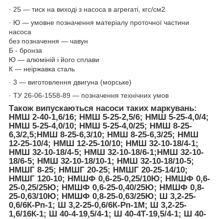
· 25 — тиск на виході з насоса в агрегаті, кгс/см2
· Ю — умовне позначення матеріалу проточної частини
насоса
без позначення — чавун
Б - бронза
Ю — алюміній і його сплави
К — неіржавка сталь
· 3 — виготовлення двигуна (морське)
· ТУ 26-06-1558-89 — позначення технічних умов
Також випускаються насоси таких маркувань:
НМШ 2-40-1,6/16; НМШ 5-25-2,5/6; НМШ 5-25-4,0/4;
НМШ 5-25-4,0/10; НМШ 5-25-4,0/25; НМШ 8-25-
6,3/2,5;НМШ 8-25-6,3/10; НМШ 8-25-6,3/25; НМШ
12-25-10/4; НМШ 12-25-10/10; НМШ 32-10-18/4-1;
НМШ 32-10-18/4-5; НМШ 32-10-18/6-1;НМШ 32-10-
18/6-5; НМШ 32-10-18/10-1; НМШ 32-10-18/10-5;
НМШГ 8-25; НМШГ 20-25; НМШГ 20-25-14/10;
НМШГ 120-10; НМШФ 0,6-25-0,25/10Ю; НМШФ 0,6-
25-0,25/25Ю; НМШФ 0,6-25-0,40/25Ю; НМШФ 0,8-
25-0,63/10Ю; НМШФ 0,8-25-0,63/25Ю; Ш 3,2-25-
0,6/6К-Рп-1; Ш 3,2-25-0,6/6К-Рп-1М; Ш 3,2-25-
1,6/16К-1; Ш 40-4-19,5/4-1; Ш 40-4Т-19,5/4-1; Ш 40-