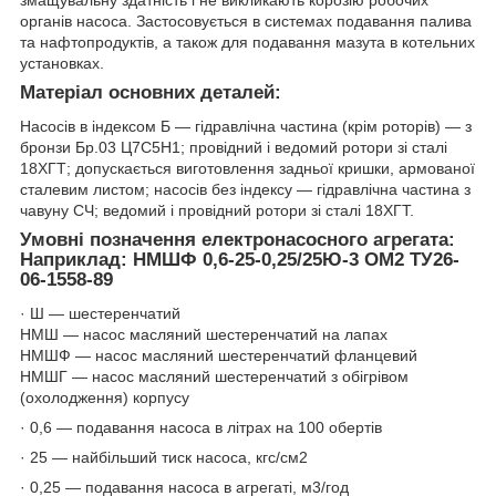
змащувальну здатність і не викликають корозію робочих
органів насоса. Застосовується в системах подавання палива
та нафтопродуктів, а також для подавання мазута в котельних
установках.
Матеріал основних деталей:
Насосів в індексом Б — гідравлічна частина (крім роторів) — з
бронзи Бр.03 Ц7С5Н1; провідний і ведомий ротори зі сталі
18ХГТ; допускається виготовлення задньої кришки, армованої
сталевим листом; насосів без індексу — гідравлічна частина з
чавуну СЧ; ведомий і провідний ротори зі сталі 18ХГТ.
Умовні позначення електронасосного агрегата:
Наприклад: НМШФ 0,6-25-0,25/25Ю-3 ОМ2 ТУ26-
06-1558-89
· Ш — шестеренчатий
НМШ — насос масляний шестеренчатий на лапах
НМШФ — насос масляний шестеренчатий фланцевий
НМШГ — насос масляний шестеренчатий з обігрівом
(охолодження) корпусу
· 0,6 — подавання насоса в літрах на 100 обертів
· 25 — найбільший тиск насоса, кгс/см2
· 0,25 — подавання насоса в агрегаті, м3/год