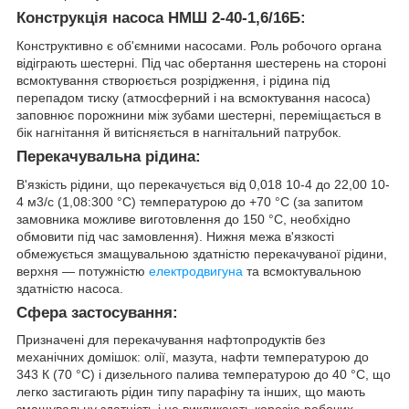
Конструкція насоса НМШ 2-40-1,6/16Б:
Конструктивно є об'ємними насосами. Роль робочого органа
відіграють шестерні. Під час обертання шестерень на стороні
всмоктування створюється розрідження, і рідина під
перепадом тиску (атмосферний і на всмоктування насоса)
заповнює порожнини між зубами шестерні, переміщається в
бік нагнітання й витісняється в нагнітальний патрубок.
Перекачувальна рідина:
В'язкість рідини, що перекачується від 0,018 10-4 до 22,00 10-
4 м3/с (1,08:300 °C) температурою до +70 °C (за запитом
замовника можливе виготовлення до 150 °C, необхідно
обмовити під час замовлення). Нижня межа в'язкості
обмежується змащувальною здатністю перекачуваної рідини,
верхня — потужністю
електродвигуна
та всмоктувальною
здатністю насоса.
Сфера застосування:
Призначені для перекачування нафтопродуктів без
механічних домішок: олії, мазута, нафти температурою до
343 К (70 °C) і дизельного палива температурою до 40 °C, що
легко застигають рідин типу парафіну та інших, що мають