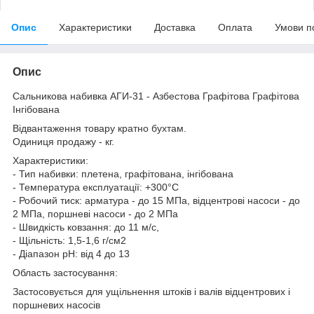
Опис
Характеристики
Доставка
Оплата
Умови п
Опис
Сальникова набивка АГИ-31 - Азбестова Графітова Графітова
Інгібована
Відвантаження товару кратно бухтам.
Одиниця продажу - кг.
Характеристики:
- Тип набивки: плетена, графітована, інгібована
- Температура експлуатації: +300°C
- Робочий тиск: арматура - до 15 МПа, відцентрові насоси - до
2 МПа, поршневі насоси - до 2 МПа
- Швидкість ковзання: до 11 м/с,
- Щільність: 1,5-1,6 г/см2
- Діапазон pH: від 4 до 13
Область застосування:
Застосовується для ущільнення штоків і валів відцентрових і
поршневих насосів