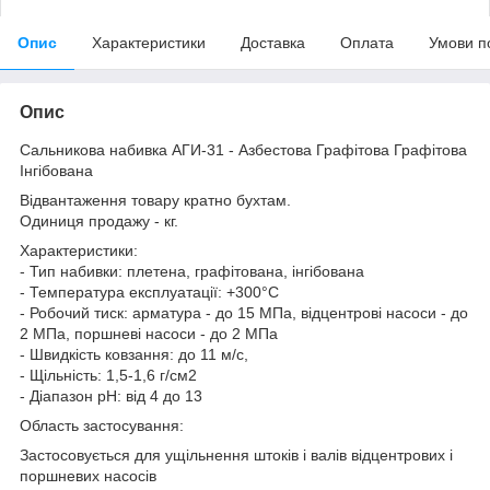
Опис
Характеристики
Доставка
Оплата
Умови п
Опис
Сальникова набивка АГИ-31 - Азбестова Графітова Графітова
Інгібована
Відвантаження товару кратно бухтам.
Одиниця продажу - кг.
Характеристики:
- Тип набивки: плетена, графітована, інгібована
- Температура експлуатації: +300°C
- Робочий тиск: арматура - до 15 МПа, відцентрові насоси - до
2 МПа, поршневі насоси - до 2 МПа
- Швидкість ковзання: до 11 м/с,
- Щільність: 1,5-1,6 г/см2
- Діапазон pH: від 4 до 13
Область застосування:
Застосовується для ущільнення штоків і валів відцентрових і
поршневих насосів