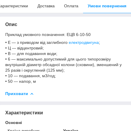
арактеристики
Доставка
Оплата
Умови повернення
Опис
Приклад умовного позначення: ЕЦВ 6-10-50
• Е — з приводом від заглибного
електродвигуна
;
• Ц — відцентровий;
• В — для подавання води;
• 6 — максимально допустимий для цього типорозміру
внутрішній діаметр обсадної колони (сховини), зменшений у
25 разів і округлений (125 мм);
• 10 — подавання, м3/год;
• 50 — напор, м
Приховати
Характеристики
Основні
Країна виробник
Україна