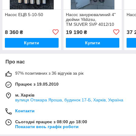
Насос ЕЦВ 5-10-50
Насос занурювалиний 4"
Насо
дюйми Yildizsu,
ТМ SUVER SVP 4012/10
аналог насоса ЕЦВ 6-10-
8 360
19 190
37 
₴
₴
50
Купити
Купити
Про нас
97% позитивних з 36 відгуків за рік
Працює з 19.05.2010
м. Харків
вулиця Отакара Яроша, будинок 17-Б, Харків, Україна
Контакти
Сьогодні працює з 08:00 до 18:00
Показати весь графік роботи