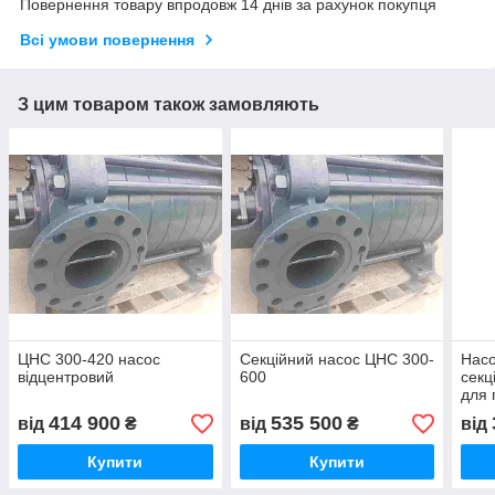
Повернення товару впродовж 14 днів за рахунок покупця
Всі умови повернення
З цим товаром також замовляють
ЦНС 300-420 насос
Секційний насос ЦНС 300-
Насо
відцентровий
600
секц
для 
414 900
535 500
від
₴
від
₴
від
Купити
Купити