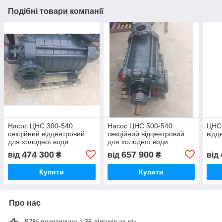
Подібні товари компанії
Насос ЦНС 300-540
Насос ЦНС 500-540
ЦНС 
секційний відцентровий
секційний відцентровий
відц
для холодної води
для холодної води
474 300
657 900
від
₴
від
₴
від
Купити
Купити
Про нас
97% позитивних з 36 відгуків за рік