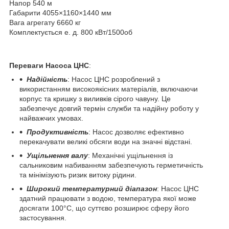
Напор 540 м
Габарити 4055×1160×1440 мм
Вага агрегату 6660 кг
Комплектується е. д. 800 кВт/1500об
Переваги Насоса ЦНС
:
Надійність
: Насос ЦНС розроблений з
використанням високоякісних матеріалів, включаючи
корпус та кришку з виливків сірого чавуну. Це
забезпечує довгий термін служби та надійну роботу у
найважчих умовах.
Продуктивність
: Насос дозволяє ефективно
перекачувати великі обсяги води на значні відстані.
Ущільнення валу
: Механічні ущільнення із
сальниковим набиванням забезпечують герметичність
та мінімізують ризик витоку рідини.
Широкий температурний діапазон
: Насос ЦНС
здатний працювати з водою, температура якої може
досягати 100°C, що суттєво розширює сферу його
застосування.