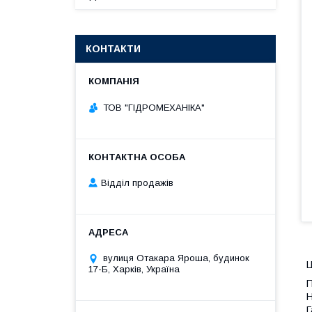
КОНТАКТИ
ТОВ "ГІДРОМЕХАНІКА"
Відділ продажів
вулиця Отакара Яроша, будинок
Ц
17-Б, Харків, Україна
П
Н
Г