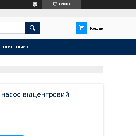
Кошик
Кошик
ЕННЯ І ОБМІН
 насос відцентровий