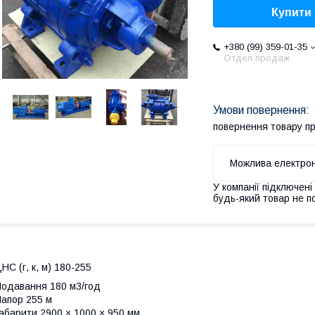
Купити
+380 (99) 359-01-35
Отдел продаж
повернення товару п
У компанії підключені
будь-який товар не п
НС (г, к, м) 180-255
одавання 180 м3/год
апор 255 м
абарити 2900 × 1000 × 950 мм