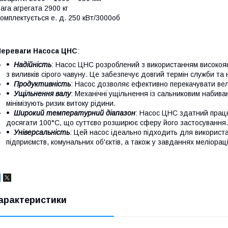
ага агрегата 2900 кг
омплектується е. д. 250 кВт/3000об
Переваги Насоса ЦНС
:
Надійність
: Насос ЦНС розроблений з використанням високояк
з виливків сірого чавуну. Це забезпечує довгий термін служби та
Продуктивність
: Насос дозволяє ефективно перекачувати вели
Ущільнення валу
: Механічні ущільнення із сальниковим набив
мінімізують ризик витоку рідини.
Широкий температурний діапазон
: Насос ЦНС здатний прац
досягати 100°C, що суттєво розширює сферу його застосування.
Універсальність
: Цей насос ідеально підходить для викорис
підприємств, комунальних об'єктів, а також у завданнях меліораці
арактеристики