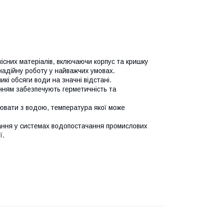
існих матеріалів, включаючи корпус та кришку
 надійну роботу у найважчих умовах.
кі обсяги води на значні відстані.
анням забезпечують герметичність та
ювати з водою, температура якої може
тання у системах водопостачання промислових
ї.