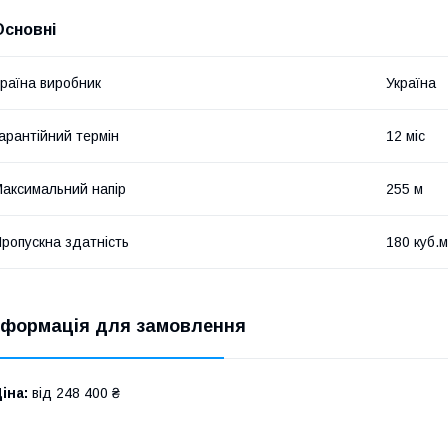
Основні
раїна виробник
Україна
арантійний термін
12 міс
аксимальний напір
255 м
ропускна здатність
180 куб.м
нформація для замовлення
іна:
від 248 400 ₴