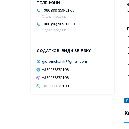
В
К
+380 (99) 359-01-35
Отдел продаж
+380 (96) 905-17-80
Отдел продаж
gidromehanik@gmail.com
+380988375108
+380988375108
+380988375108
Х