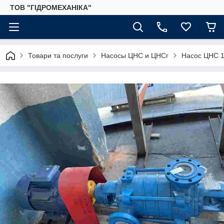
ТОВ "ГІДРОМЕХАНІКА"
Товари та послуги
Насосы ЦНС и ЦНСг
Насос ЦНС 1