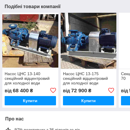
Подібні товари компанії
Насос ЦНС 13-140
Насос ЦНС 13-175
Секц
секційний відцентровий
секційний відцентровий
70
для холодної води
для холодної води
68 400
72 900
від
₴
від
₴
від
Купити
Купити
Про нас
97% позитивних з 36 відгуків за рік