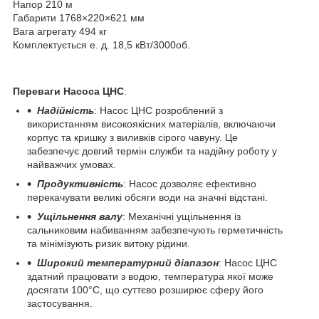
Напор 210 м
Габарити 1768×220×621 мм
Вага агрегату 494 кг
Комплектується е. д. 18,5 кВт/3000об.
Переваги Насоса ЦНС
:
Надійність
: Насос ЦНС розроблений з
використанням високоякісних матеріалів, включаючи
корпус та кришку з виливків сірого чавуну. Це
забезпечує довгий термін служби та надійну роботу у
найважчих умовах.
Продуктивність
: Насос дозволяє ефективно
перекачувати великі обсяги води на значні відстані.
Ущільнення валу
: Механічні ущільнення із
сальниковим набиванням забезпечують герметичність
та мінімізують ризик витоку рідини.
Широкий температурний діапазон
: Насос ЦНС
здатний працювати з водою, температура якої може
досягати 100°C, що суттєво розширює сферу його
застосування.