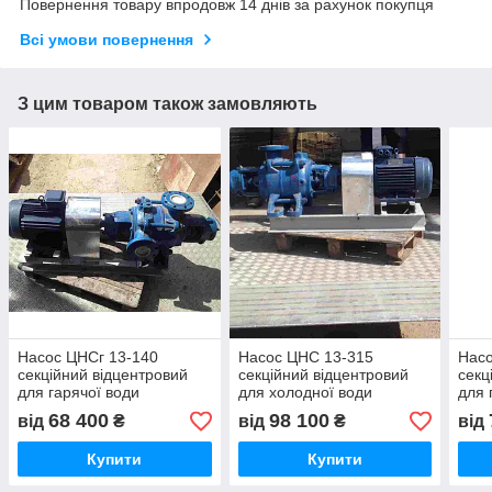
Повернення товару впродовж 14 днів за рахунок покупця
Всі умови повернення
З цим товаром також замовляють
Насос ЦНСг 13-140
Насос ЦНС 13-315
Насо
секційний відцентровий
секційний відцентровий
секц
для гарячої води
для холодної води
для 
68 400
98 100
від
₴
від
₴
від
Купити
Купити