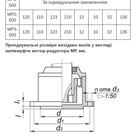
За індивідуальним замовленням
500
МР2-
125
110
123
210
12
10
32
136
500
МР3-
125
110
123
210
12
10
32
136
500
Приєднувальні розміри вихідних валів у вигляді
напівмуфти мотор-редуктора МР, мм.