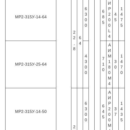
И
6
Р
1
6
3
2
4
4
МР2-315У-14-64
8
0
0
5
7
5
0
0
5
L
2
4
2
6
,
4
А
8
И
4
М
1
7
3
1
3
4
МР2-315У-25-64
1
0
8
0
7
0
0
0
0
М
4
А
И
6
Р
1
6
3
2
3
4
МР2-315У-14-50
4
0
0
7
3
5
0
0
5
М
2