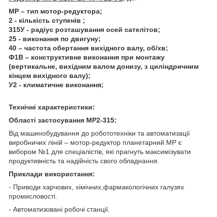
МР – тип мотор-редуктора;
2 - кількість ступенів ;
315У - радіус розташування осей сателітов;
25 - виконання по двигуну;
40 – частота обертання вихідного валу, об/хв;
Ф1В – конструктивне виконання при монтажу
(вертикальне, вихідним валом донизу, з циліндричним
кінцем вихідного валу);
У2 - климатичне виконання;
Технічні характеристики:
Області застосування МР2-315:
Від машинобудування до робототехніки та автоматизації
виробничих ліній – мотор-редуктор планетарний МР є
вибором №1 для спеціалістів, які прагнуть максимізувати
продуктивність та надійність свого обладнання.
Приклади використання:
- Приводи харчових, хімічних,фармакологічних галузях
промисловості.
- Автоматизовані робочі станції.