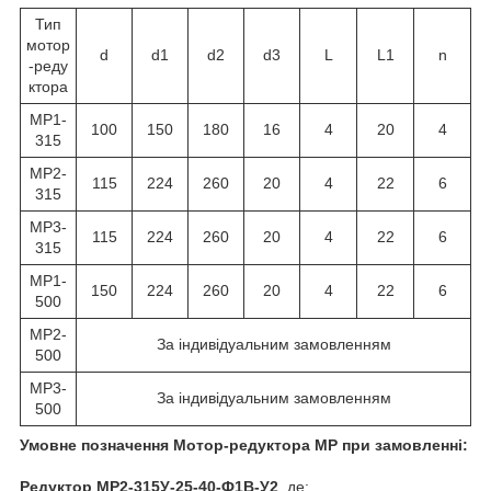
Тип
мотор
d
d1
d2
d3
L
L1
n
-реду
ктора
МР1-
100
150
180
16
4
20
4
315
МР2-
115
224
260
20
4
22
6
315
МР3-
115
224
260
20
4
22
6
315
МР1-
150
224
260
20
4
22
6
500
МР2-
За індивідуальним замовленням
500
МР3-
За індивідуальним замовленням
500
Умовне позначення Мотор-редуктора МР при замовленні:
Редуктор
МР2-315У-25-40-Ф1В-У2
, де: