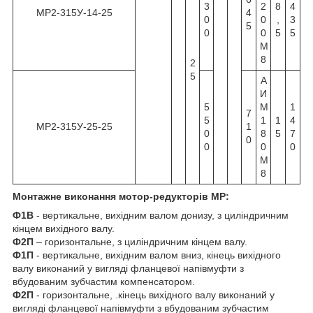
3
2
8
4
МР2-315У-14-25
4
0
0
,
3
5
0
0
5
5
М
8
2
5
А
И
5
М
1
7
5
1
1
4
МР2-315У-25-25
1
0
8
5
7
0
0
0
0
М
8
Монтажне виконання мотор-редукторів МР:
Ф1В
- вертикальне, вихідним валом донизу, з циліндричним
кінцем вихідного валу.
Ф2П
– горизонтальне, з циліндричним кінцем валу.
Ф1П
- вертикальне, вихідним валом вниз, кінець вихідного
валу виконаний у вигляді фланцевої напівмуфти з
вбудованим зубчастим компенсатором.
Ф2П
- горизонтальне, .кінець вихідного валу виконаний у
вигляді фланцевої напівмуфти з вбудованим зубчастим