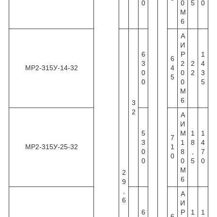
0
0
5
0
М
6
А
И
6
Р
1
6
3
2
2
4
МР2-315У-14-32
4
0
0
2
3
5
0
0
5
М
6
3
2
А
И
5
М
1
1
7
3
1
8
4
МР2-315У-25-32
1
0
8
,
7
0
0
0
5
0
М
2
6
9
,
А
6
И
6
Р
1
1
6