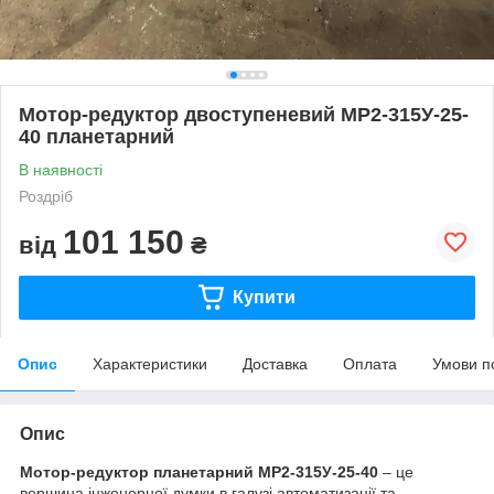
Мотор-редуктор двоступеневий МР2-315У-25-
40 планетарний
В наявності
Роздріб
101 150
від
₴
Купити
Опис
Характеристики
Доставка
Оплата
Умови п
Опис
Мотор-редуктор планетарний МР2-315У-25-40
– це
вершина інженерної думки в галузі автоматизації та