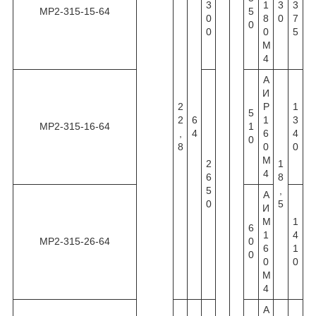
3
1
3
3
МР2-315-15-64
5
0
8
0
7
0
0
0
5
М
4
А
И
2
Р
1
5
2
6
1
3
МР2-315-16-64
1
,
4
6
4
0
8
0
0
М
2
1
4
6
8
5
,
А
0
5
И
М
1
6
1
4
МР2-315-26-64
0
6
1
0
0
0
М
4
А