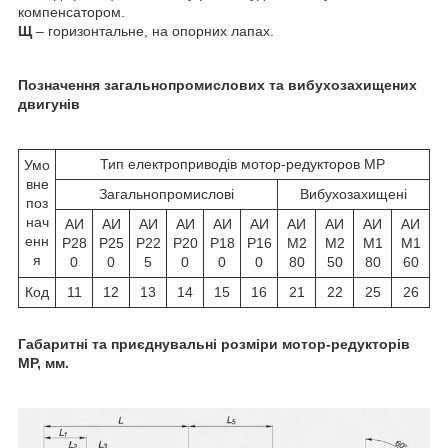
компенсатором.
Щ
– горизонтальне, на опорних лапах.
Позначення загальнопромислових та вибухозахищених
двигунів
Тип електроприводів мотор-редукторов МР
Умо
вне
Загальнопромислові
Вибухозахищені
поз
нач
АИ
АИ
АИ
АИ
АИ
АИ
АИ
АИ
АИ
АИ
енн
Р28
Р25
Р22
Р20
Р18
Р16
М2
М2
М1
М1
я
0
0
5
0
0
0
80
50
80
60
Код
11
12
13
14
15
16
21
22
25
26
Габаритні та приєднувальні розміри мотор-редукторів
МР, мм.