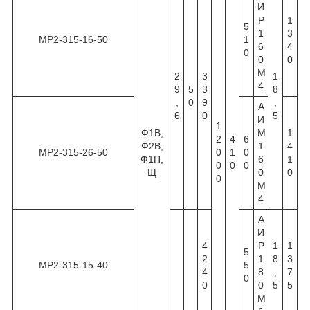
И
Р
1
5
1
3
МР2-315-16-50
1
6
4
0
0
0
М
2
3
1
4
9
5
3
8
,
0
9
,
А
6
0
5
И
1
Ф1В,
М
1
2
4
6
Ф2В,
1
4
МР2-315-26-50
0
1
0
Ф1П,
6
1
0
0
0
Щ
0
0
0
М
4
А
И
4
Р
1
1
5
2
1
8
3
МР2-315-15-40
5
4
8
,
7
0
0
0
5
5
М