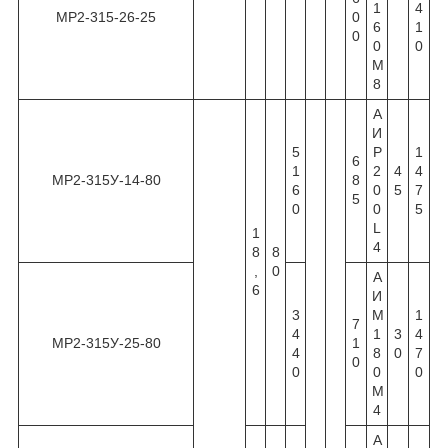
1
4
МР2-315-26-25
0
6
1
0
0
0
М
8
А
И
5
Р
1
6
1
2
4
4
МР2-315У-14-80
8
6
0
5
7
5
0
0
5
L
1
4
8
8
,
0
А
6
И
3
М
1
7
4
1
3
4
МР2-315У-25-80
1
4
8
0
7
0
0
0
0
М
4
А