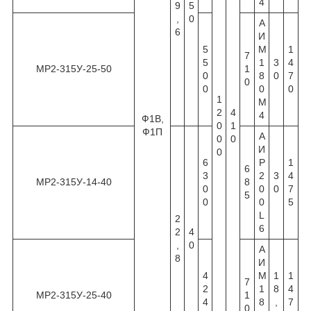
4
9
5
,
0
А
6
И
5
М
1
7
5
1
3
4
МР2-315У-25-50
1
0
8
0
7
0
0
0
0
1
М
2
4
4
Ф1В,
0
1
Ф1П
А
0
0
И
0
6
Р
1
6
3
2
3
4
МР2-315У-14-40
8
0
0
0
7
5
0
0
5
L
2
6
2
4
,
0
А
8
И
4
М
1
1
7
2
1
8
4
МР2-315У-25-40
1
4
8
,
7
0