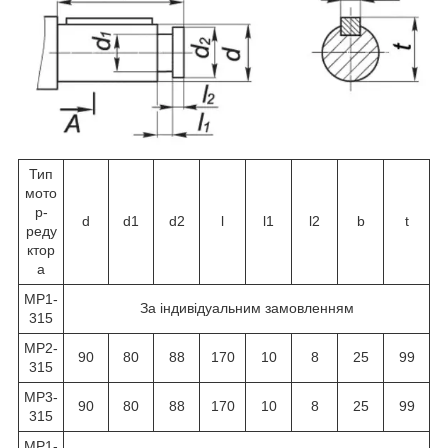
Тип
мото
р-
d
d1
d2
l
l1
l2
b
t
реду
ктор
а
МР1-
За індивідуальним замовленням
315
МР2-
90
80
88
170
10
8
25
99
315
МР3-
90
80
88
170
10
8
25
99
315
МР1-