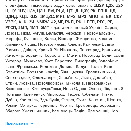
специфікації інших видів редукторів, таких як:
1Ц2У, Ц2У, Ц2У-
Н, ЦУ, 1ЦУ, Ц3У, Ц2Н, РМ, РЦД, ЦТНД, ЦЗУ, РК, ГПШ, ЦДН,
ЦДНД, КЦ1, КЦ2, 1МЦ2С, МР1, МР2, МР3, МПО, В, ВК, СКУ,
УЗВК, А, Ч, 2Ч, NMRV, Ч2, ЧГ, РЧП, РЧН, РГП, РГС, РГ,
РГСП, 3МП, 4МП, 5МП
з доставкою по всій Україні: Харків,
Лозова, Ізюм, Чугуїв, Балаклія, Черкаси, Первомайський,
Мерефа, Куп'янськ, Валки, Вінниця, Жмеринка, Козятин,
Хмільник, Луцьк, Нововолинськ, Ковель, Кам'янка-Бузька,
Рожище, Дніпро, Кривий Ріг, Нікополь, Павлоград, Кринички,
Житомир, Бердичів, Коростень, Малин, Новоград-Волинський,
Ужгород, Мукачево, Хуст, Берегове, Виноградів, Запоріжжя,
Івано-Франківськ, Коломия, Долина, Калуш, Галич, Київ,
Бориспіль, Бровари, Фастів, Біла Церква, Кропивницький,
Світловодськ, Олександрія, Знам'янка, Львів, Дрогобич,
Стрий, Жовква, Новояворівськ, Миколаїв, Первомайськ,
Вознесенськ, Южноукраїнськ, Нова Одеса, Одеса, Південний
Полтава, Кременчук, Миргород, Гадяч, Кобеляки, Рівне,
Дубно, Костопіль, Здолбунів, Острог, Суми, Конотоп, Шостка,
Ромни, Охтирка, Тернопіль, Чортків, Кременець, Бережани,
Збараж, Хмельницький, Кам'янець-Поділь Ярмолинці, Чер
Приховати