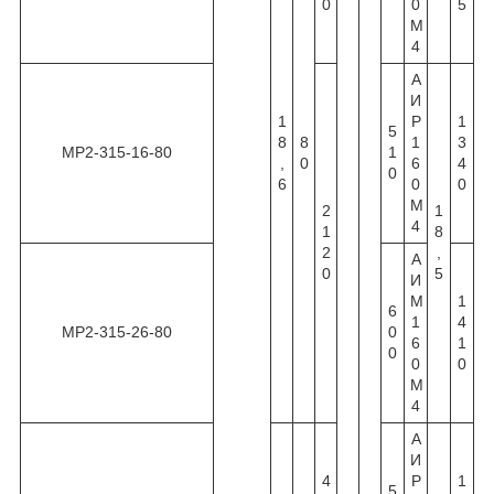
0
0
5
М
4
А
И
1
Р
1
5
8
8
1
3
МР2-315-16-80
1
,
0
6
4
0
6
0
0
М
2
1
4
1
8
2
,
А
0
5
И
М
1
6
1
4
МР2-315-26-80
0
6
1
0
0
0
М
4
А
И
4
Р
1
5