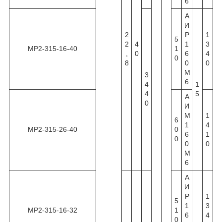
6
А
И
2
Р
1
5
2
4
1
3
МР2-315-16-40
1
,
0
6
4
0
8
0
0
М
3
6
4
1
4
5
А
0
И
М
1
6
1
4
МР2-315-26-40
0
6
1
0
0
0
М
6
А
И
Р
1
5
1
3
МР2-315-16-32
1
6
4
0