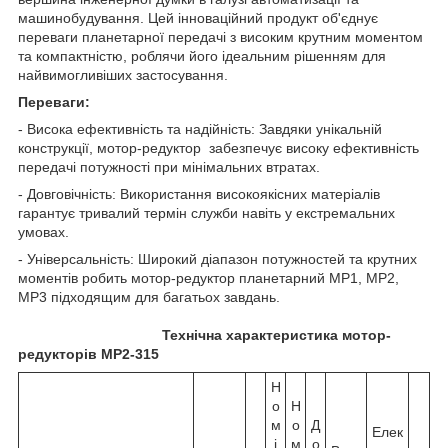
машинобудування. Цей інноваційний продукт об'єднує
переваги планетарної передачі з високим крутним моментом
та компактністю, роблячи його ідеальним рішенням для
найвимогливіших застосування.
Переваги:
- Висока ефективність та надійність: Завдяки унікальній
конструкції, мотор-редуктор
забезпечує високу ефективність
передачі потужності при мінімальних втратах.
- Довговічність: Використання високоякісних матеріалів
гарантує тривалий термін служби навіть у екстремальних
умовах.
- Універсальність: Широкий діапазон потужностей та крутних
моментів робить мотор-редуктор планетарний МР1, МР2,
МР3 підходящим для багатьох завдань.
Технічна характеристика мотор-
редукторів МР2-315
Н
о
Н
м
о
Д
Елек
і
м
о