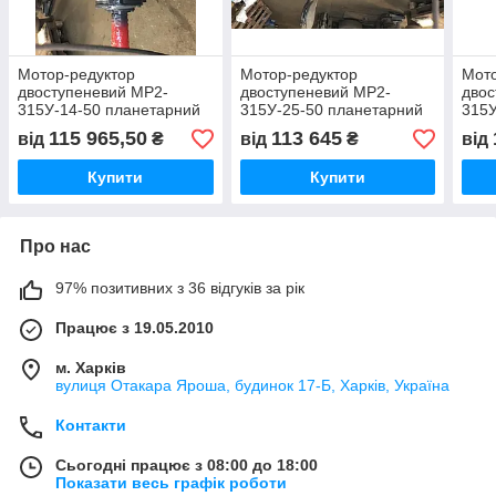
Мотор-редуктор
Мотор-редуктор
Мото
двоступеневий МР2-
двоступеневий МР2-
двос
315У-14-50 планетарний
315У-25-50 планетарний
315У
115 965,50
113 645
від
₴
від
₴
від
Купити
Купити
Про нас
97% позитивних з 36 відгуків за рік
Працює з 19.05.2010
м. Харків
вулиця Отакара Яроша, будинок 17-Б, Харків, Україна
Контакти
Сьогодні працює з 08:00 до 18:00
Показати весь графік роботи