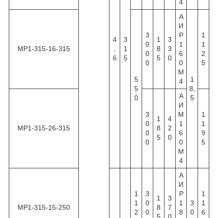
4
А
И
3
Р
1
4
3
1
3
0
1
1
МР1-315-16-315
,
1
8
3
0
6
2
6
5
5
0
0
0
5
М
5
1
4
5
8,
А
0
5
И
3
М
1
1
4
0
1
1
МР1-315-26-315
8
2
0
6
9
5
0
0
0
5
М
4
А
И
1
3
Р
1
1
3
1
0
1
3
1
МР1-315-15-250
8
7
2
0
8
0
6
5
0