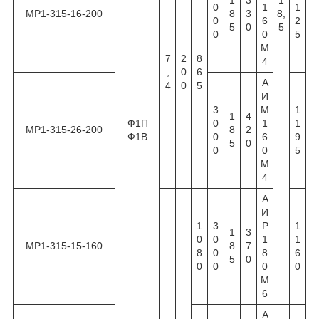
0
1
1
МР1-315-16-200
8
3
8,
0
6
2
5
0
5
0
0
5
М
7
2
8
4
,
0
6
А
4
0
5
И
3
М
1
1
4
Ф1П
0
1
1
МР1-315-26-200
8
2
Ф1В
0
6
9
5
0
0
0
5
М
4
А
И
1
3
Р
1
1
3
0
0
1
1
МР1-315-15-160
8
7
8
0
8
6
5
0
0
0
0
0
М
6
А