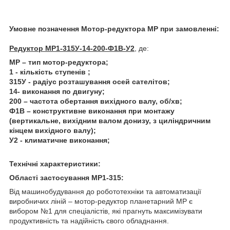
Умовне позначення Мотор-редуктора МР при замовленні:
Редуктор
МР1-315У-14-200-Ф1В-У2
, де:
МР – тип мотор-редуктора;
1 - кількість ступенів ;
315У - радіус розташування осей сателітов;
14- виконання по двигуну;
200 – частота обертання вихідного валу, об/хв;
Ф1В – конструктивне виконання при монтажу
(вертикальне, вихідним валом донизу, з циліндричним
кінцем вихідного валу);
У2 - климатичне виконання;
Технічні характеристики:
Області застосування МР1-315:
Від машинобудування до робототехніки та автоматизації
виробничих ліній – мотор-редуктор планетарний МР є
вибором №1 для спеціалістів, які прагнуть максимізувати
продуктивність та надійність свого обладнання.