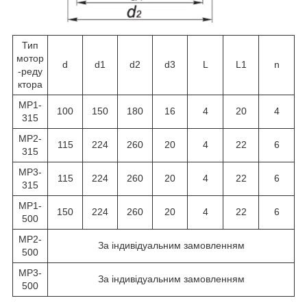
Тип
мотор
d
d1
d2
d3
L
L1
n
-реду
ктора
МР1-
100
150
180
16
4
20
4
315
МР2-
115
224
260
20
4
22
6
315
МР3-
115
224
260
20
4
22
6
315
МР1-
150
224
260
20
4
22
6
500
МР2-
За індивідуальним замовленням
500
МР3-
За індивідуальним замовленням
500