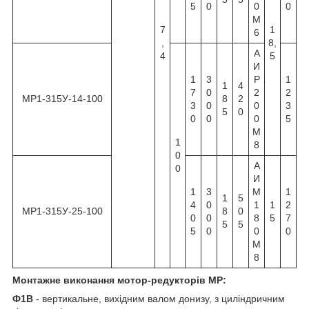
5
0
0
0
М
7
1
6
,
8,
А
4
5
И
1
3
Р
1
1
4
7
0
2
2
МР1-315У-14-100
8
2
3
0
0
3
5
0
0
0
0
5
М
1
8
0
А
0
И
1
3
М
1
1
5
4
0
1
1
2
МР1-315У-25-100
8
0
0
0
8
5
7
5
5
5
0
0
0
М
8
Монтажне виконання мотор-редукторів МР:
Ф1В
- вертикальне, вихідним валом донизу, з циліндричним