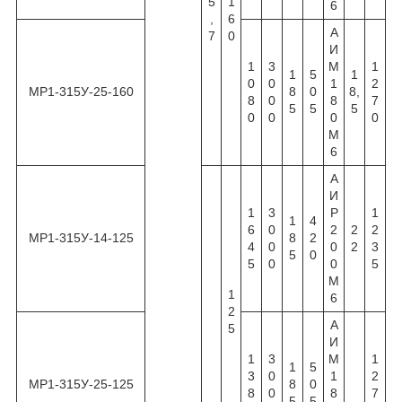
5
1
6
,
6
А
7
0
И
1
3
М
1
1
5
1
0
0
1
2
МР1-315У-25-160
8
0
8,
8
0
8
7
5
5
5
0
0
0
0
М
6
А
И
1
3
Р
1
1
4
6
0
2
2
2
МР1-315У-14-125
8
2
4
0
0
2
3
5
0
5
0
0
5
М
1
6
2
А
5
И
1
3
М
1
1
5
3
0
1
2
МР1-315У-25-125
8
0
8
0
8
7
5
5