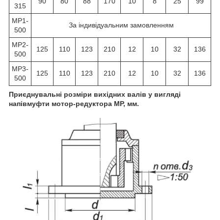
90
80
88
170
10
8
25
99
315
МР1-
За індивідуальним замовленням
500
МР2-
125
110
123
210
12
10
32
136
500
МР3-
125
110
123
210
12
10
32
136
500
Приєднувальні розміри вихідних валів у вигляді
напівмуфти мотор-редуктора МР, мм.