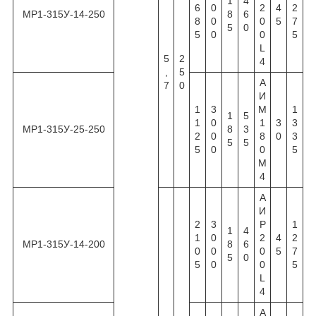
1
4
6
0
2
4
2
МР1-315У-14-250
8
6
8
0
0
5
7
5
0
5
0
0
5
L
5
2
4
,
5
А
7
0
И
1
3
М
1
1
5
1
0
1
3
3
МР1-315У-25-250
8
3
2
0
8
0
3
5
5
5
0
0
5
М
4
А
И
2
3
Р
1
1
4
1
0
2
4
2
МР1-315У-14-200
8
6
0
0
0
5
7
5
0
5
0
0
5
L
4
А