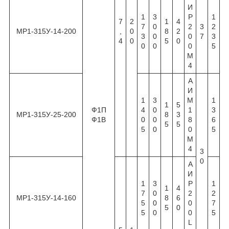
И
1
3
Р
1
7
2
1
4
7
0
2
3
2
МР1-315У-14-200
,
0
8
2
3
0
0
7
3
4
0
5
0
0
0
0
5
М
4
А
И
1
3
М
1
1
5
Ф1П
4
0
1
3
МР1-315У-25-200
8
3
Ф1В
0
0
8
6
5
5
5
0
0
5
М
4
3
0
А
И
1
3
Р
1
1
4
7
0
2
2
МР1-315У-14-160
8
6
5
0
0
7
5
0
5
0
0
5
L