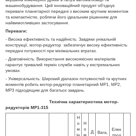
машинобудування. Цей інноваційний продукт об'єднує
переваги планетарної передачі з високим крутним моментом
та компактністю, роблячи його ідеальним рішенням для
найвимогливіших застосування.
Переваги:
- Висока ефективність та надійність: Завдяки унікальній
конструкції, мотор-редуктор
забезпечує високу ефективність
передачі потужності при мінімальних втратах.
- Довговічність: Використання високоякісних матеріалів
гарантує тривалий термін служби навіть у екстремальних
умовах.
- Універсальність: Широкий діапазон потужностей та крутних
моментів робить мотор-редуктор планетарний МР1, МР2,
МР3 підходящим для багатьох завдань.
Технічна характеристика мотор-
редукторів МР1-315
Н
о
Н
м
о
Елек
Д
Вага,
ін
м
трод