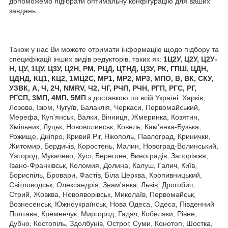
допоможемо підібрати оптимальну конфігурацію для ваших
завдань.
Також у нас Ви можете отримати інформацію щодо підбору та
специфікації інших видів редукторів, таких як:
1Ц2У, Ц2У, Ц2У-
Н, ЦУ, 1ЦУ, Ц3У, Ц2Н, РМ, РЦД, ЦТНД, ЦЗУ, РК, ГПШ, ЦДН,
ЦДНД, КЦ1, КЦ2, 1МЦ2С, МР1, МР2, МР3, МПО, В, ВК, СКУ,
УЗВК, А, Ч, 2Ч, NMRV, Ч2, ЧГ, РЧП, РЧН, РГП, РГС, РГ,
РГСП, 3МП, 4МП, 5МП
з доставкою по всій Україні: Харків,
Лозова, Ізюм, Чугуїв, Балаклія, Черкаси, Первомайський,
Мерефа, Куп'янськ, Валки, Вінниця, Жмеринка, Козятин,
Хмільник, Луцьк, Нововолинськ, Ковель, Кам'янка-Бузька,
Рожище, Дніпро, Кривий Ріг, Нікополь, Павлоград, Кринички,
Житомир, Бердичів, Коростень, Малин, Новоград-Волинський,
Ужгород, Мукачево, Хуст, Берегове, Виноградів, Запоріжжя,
Івано-Франківськ, Коломия, Долина, Калуш, Галич, Київ,
Бориспіль, Бровари, Фастів, Біла Церква, Кропивницький,
Світловодськ, Олександрія, Знам'янка, Львів, Дрогобич,
Стрий, Жовква, Новояворівськ, Миколаїв, Первомайськ,
Вознесенськ, Южноукраїнськ, Нова Одеса, Одеса, Південний
Полтава, Кременчук, Миргород, Гадяч, Кобеляки, Рівне,
Дубно, Костопіль, Здолбунів, Острог, Суми, Конотоп, Шостка,