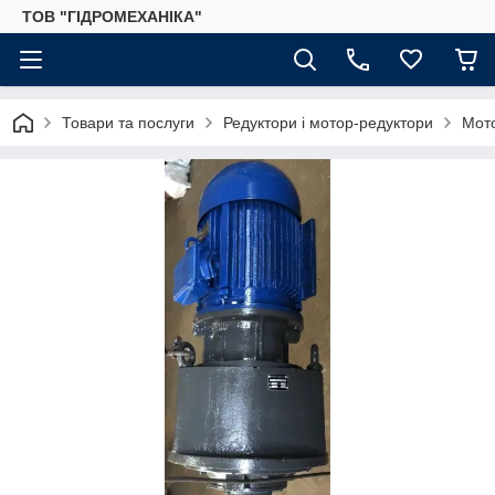
ТОВ "ГІДРОМЕХАНІКА"
Товари та послуги
Редуктори і мотор-редуктори
Мот