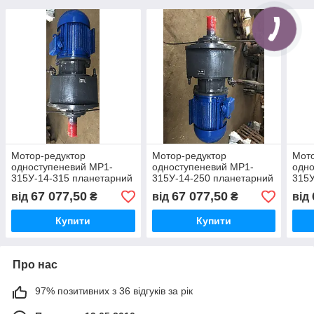
Мотор-редуктор
Мотор-редуктор
Мото
одноступеневий МР1-
одноступеневий МР1-
одно
315У-14-315 планетарний
315У-14-250 планетарний
315У
67 077,50
67 077,50
від
₴
від
₴
від
Купити
Купити
Про нас
97% позитивних з 36 відгуків за рік