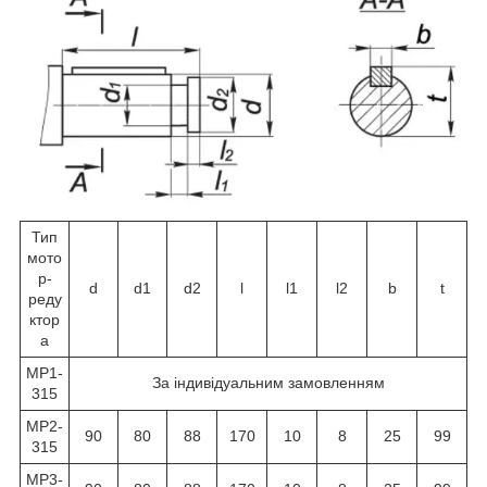
Тип
мото
р-
d
d1
d2
l
l1
l2
b
t
реду
ктор
а
МР1-
За індивідуальним замовленням
315
МР2-
90
80
88
170
10
8
25
99
315
МР3-