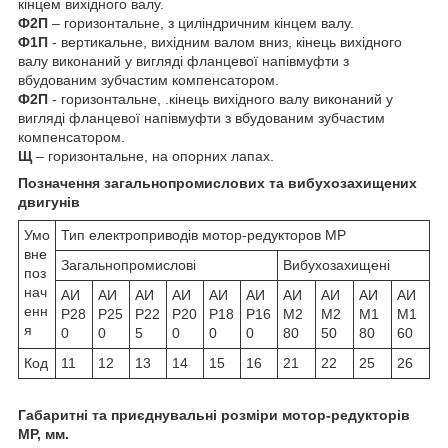
кінцем вихідного валу.
Ф2П
– горизонтальне, з циліндричним кінцем валу.
Ф1П
- вертикальне, вихідним валом вниз, кінець вихідного
валу виконаний у вигляді фланцевої напівмуфти з
вбудованим зубчастим компенсатором.
Ф2П
- горизонтальне, .кінець вихідного валу виконаний у
вигляді фланцевої напівмуфти з вбудованим зубчастим
компенсатором.
Щ
– горизонтальне, на опорних лапах.
Позначення загальнопромислових та вибухозахищених
двигунів
Умо
Тип електроприводів мотор-редукторов МР
вне
Загальнопромислові
Вибухозахищені
поз
нач
АИ
АИ
АИ
АИ
АИ
АИ
АИ
АИ
АИ
АИ
енн
Р28
Р25
Р22
Р20
Р18
Р16
М2
М2
М1
М1
я
0
0
5
0
0
0
80
50
80
60
Код
11
12
13
14
15
16
21
22
25
26
Габаритні та приєднувальні розміри мотор-редукторів
МР, мм.