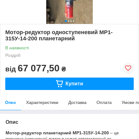
Мотор-редуктор одноступеневий МР1-
315У-14-200 планетарний
В наявності
Роздріб
67 077,50
від
₴
Купити
Опис
Характеристики
Доставка
Оплата
Умови п
Опис
Мотор-редуктор планетарний МР1-315У-14-200
– це
вершина інженерної думки в галузі автоматизації та