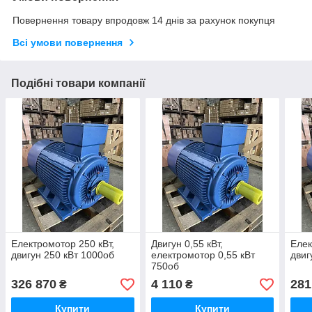
Повернення товару впродовж 14 днів за рахунок покупця
Всі умови повернення
Подібні товари компанії
Електромотор 250 кВт,
Двигун 0,55 кВт,
Елек
двигун 250 кВт 1000об
електромотор 0,55 кВт
двиг
750об
326 870
4 110
281
₴
₴
Купити
Купити