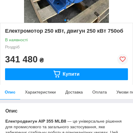
Електромотор 250 кВт, двигун 250 кВт 750об
В наявності
Роздріб
341 480
₴
Купити
Опис
Характеристики
Доставка
Оплата
Умови п
Опис
Електродвигун АІР 355 MLB8
— це універсальне рішення
для промислового та загального застосування, яке
забезпечує стабільну роботу в різноманітних умовах. Цей