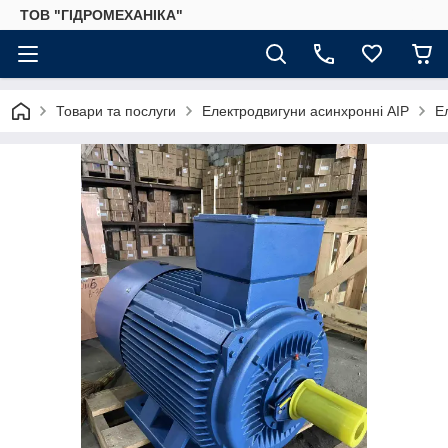
ТОВ "ГІДРОМЕХАНІКА"
Товари та послуги
Електродвигуни асинхронні АІР
Е