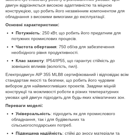
двигун відрізняється високою адаптивністю та міцною
конструкцією, що робить його незамінним компонентом для
обладнання з високими вимогами до експлуатації.
Основні характеристики:
Потужність
: 250 кВт, що робить його придатним для
потужних промислових процесів.
Частота обертання
: 750 об/хв для забезпечення
необхідного рівня продуктивності.
Клас захисту
: IP54/IP55, що гарантує стійкість до
зовнішніх впливів (вологість, пил).
Електродвигун АІР 355 MLB8 сертифікований і відповідає всім
стандартам якості та безпеки, що робить його чудовим
вибором для найвимогливіших проектів. Завдяки міцній
конструкції та можливості роботи в різних температурних
умовах цей двигун підходить для будь-яких кліматичних зон.
Переваги моделі:
Універсальність
: підходить як для промислового
обладнання, так і для будівельних та
сільськогосподарських потреб.
Підвищена надійність
: стійкі до зносу матеріали та