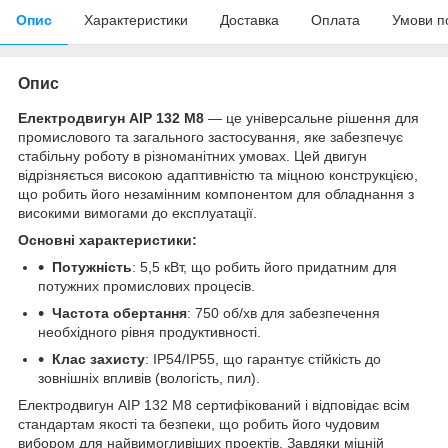
Опис
Характеристики
Доставка
Оплата
Умови п
Опис
Електродвигун АІР 132 М8
— це універсальне рішення для
промислового та загального застосування, яке забезпечує
стабільну роботу в різноманітних умовах. Цей двигун
відрізняється високою адаптивністю та міцною конструкцією,
що робить його незамінним компонентом для обладнання з
високими вимогами до експлуатації.
Основні характеристики:
Потужність
: 5,5 кВт, що робить його придатним для
потужних промислових процесів.
Частота обертання
: 750 об/хв для забезпечення
необхідного рівня продуктивності.
Клас захисту
: IP54/IP55, що гарантує стійкість до
зовнішніх впливів (вологість, пил).
Електродвигун АІР 132 М8 сертифікований і відповідає всім
стандартам якості та безпеки, що робить його чудовим
вибором для найвимогливіших проектів. Завдяки міцній