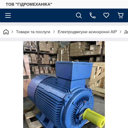
ТОВ "ГІДРОМЕХАНІКА"
Товари та послуги
Електродвигуни асинхронні АІР
Д