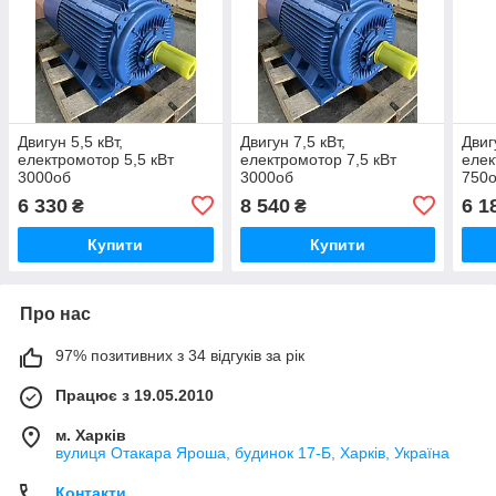
Двигун 5,5 кВт,
Двигун 7,5 кВт,
Двиг
електромотор 5,5 кВт
електромотор 7,5 кВт
елек
3000об
3000об
750
6 330
8 540
6 1
₴
₴
Купити
Купити
Про нас
97% позитивних з 34 відгуків за рік
Працює з 19.05.2010
м. Харків
вулиця Отакара Яроша, будинок 17-Б, Харків, Україна
Контакти