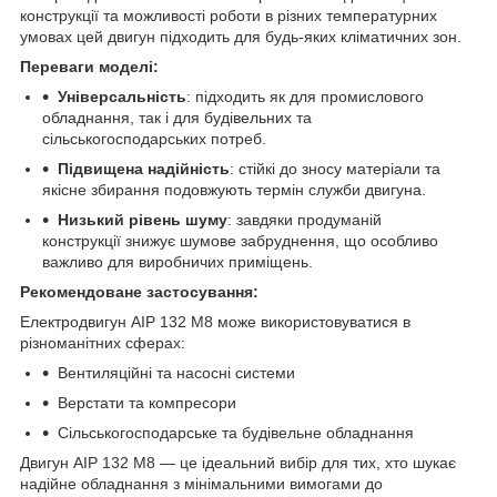
конструкції та можливості роботи в різних температурних
умовах цей двигун підходить для будь-яких кліматичних зон.
Переваги моделі:
Універсальність
: підходить як для промислового
обладнання, так і для будівельних та
сільськогосподарських потреб.
Підвищена надійність
: стійкі до зносу матеріали та
якісне збирання подовжують термін служби двигуна.
Низький рівень шуму
: завдяки продуманій
конструкції знижує шумове забруднення, що особливо
важливо для виробничих приміщень.
Рекомендоване застосування:
Електродвигун АІР 132 М8 може використовуватися в
різноманітних сферах:
Вентиляційні та насосні системи
Верстати та компресори
Сільськогосподарське та будівельне обладнання
Двигун АІР 132 М8 — це ідеальний вибір для тих, хто шукає
надійне обладнання з мінімальними вимогами до