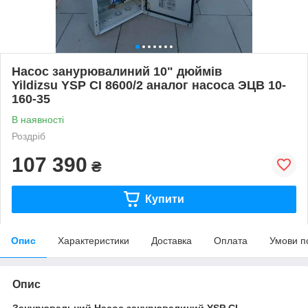
Насос занурювалиний 10" дюймів
Yildizsu YSP CI 8600/2 аналог насоса ЭЦВ 10-
160-35
В наявності
Роздріб
107 390
₴
Купити
Опис
Характеристики
Доставка
Оплата
Умови п
Опис
Занурювальний Насос занурювалиний
YSP CI