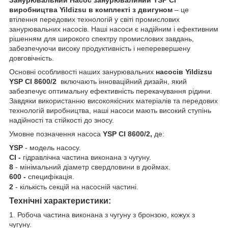
виробництва
Yildizsu
в комплекті з двигуном
– це
втілення передових технологій у світі промислових
занурювальних насосів. Наші насоси є надійним і ефективним
рішенням для широкого спектру промислових завдань,
забезпечуючи високу продуктивність і неперевершену
довговічність.
Основні особливості наших занурювальних
насосів
Yildizsu
YSP CI 8600/2
включають інноваційний дизайн, який
забезпечує оптимальну ефективність перекачування рідини.
Завдяки використанню високоякісних матеріалів та передових
технологій виробництва, наші насоси мають високий ступінь
надійності та стійкості до зносу.
Умовне позначення насоса
YSP CI 8600/2,
де:
YSP
- модель насосу.
CI -
гідравлічна частина виконана з чугуну.
8
- мінімальний діаметр свердловини в дюймах.
600 -
специфікація.
2
- кількість секцій на насосній частині.
Технічні характеристики:
1. Робоча частина виконана
з чугуну з бронзою, кожух з
чугуну.