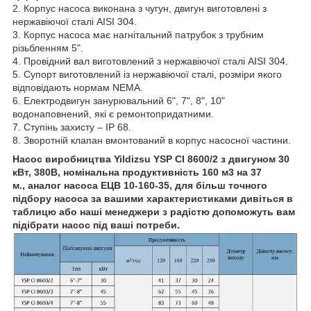
2. Корпус насоса
виконана
з чугун,
двигун виготовлені з
нержавіючої сталі AISI 304.
3. Корпус насоса має нагнітальний патрубок з трубним
різьбленням 5".
4. Провідний вал виготовлений з нержавіючої сталі AISI 304.
5. Супорт виготовлений із нержавіючої сталі, розміри якого
відповідають нормам NEMA.
6. Електродвигун занурювальний
6
", 7
", 8
", 10
"
водонаповнений, які є ремонтопридатними.
7. Ступінь захисту – IP 68.
8. Зворотній клапан вмонтований в корпус насосної частини.
Насос виробництва
Yildizsu YSP CI
8600/2
з двигуном 30
кВт, 380В, номінальна продуктивність 160 м3 на 37
м., аналог насоса ЕЦВ 10-160-35, для більш точного
підбору насоса за вашими характеристиками дивіться в
таблицю або наші менеджери з радістю допоможуть вам
підібрати насос під ваші потреби.