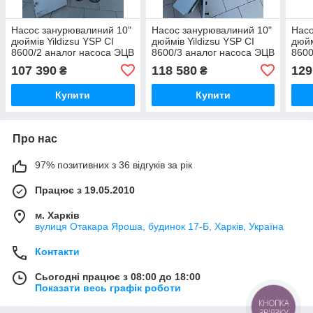
Насос занурювалиний 10"
Насос занурювалиний 10"
Насо
дюймів Yildizsu YSP CI
дюймів Yildizsu YSP CI
дюйм
8600/2 аналог насоса ЭЦВ
8600/3 аналог насоса ЭЦВ
8600
10-160-30
10-160-50
10-1
107 390
118 580
129
₴
₴
Купити
Купити
Про нас
97% позитивних з 36 відгуків за рік
Працює з 19.05.2010
м. Харків
вулиця Отакара Яроша, будинок 17-Б, Харків, Україна
Контакти
Сьогодні працює з 08:00 до 18:00
Показати весь графік роботи
КНОПКА
ЗВ'ЯЗКУ