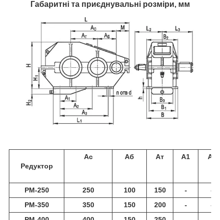
Габаритні та приєднувальні розміри, мм
Aс
Аб
Ат
А1
А2
Редуктор
РМ-250
250
100
150
-
-
РМ-350
350
150
200
-
-
РМ-400
400
150
250
-
-