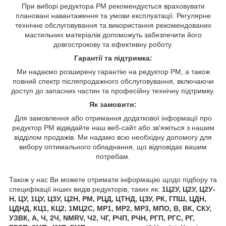
При виборі редуктора РМ рекомендується враховувати
плановані навантаження та умови експлуатації. Регулярне
технічне обслуговування та використання рекомендованих
мастильних матеріалів допоможуть забезпечити його
довгострокову та ефективну роботу.
Гарантії та підтримка:
Ми надаємо розширену гарантію на редуктор РМ, а також
повний спектр післяпродажного обслуговування, включаючи
доступ до запасних частин та професійну технічну підтримку.
Як замовити:
Для замовлення або отримання додаткової інформації про
редуктор РМ відвідайте наш веб-сайт або зв'яжіться з нашим
відділом продажів. Ми надамо всю необхідну допомогу для
вибору оптимального обладнання, що відповідає вашим
потребам.
Також у нас Ви можете отримати інформацію щодо підбору та
специфікації інших видів редукторів, таких як:
1Ц2У, Ц2У, Ц2У-
Н, ЦУ, 1ЦУ, Ц3У, Ц2Н, РМ, РЦД, ЦТНД, ЦЗУ, РК, ГПШ, ЦДН,
ЦДНД, КЦ1, КЦ2, 1МЦ2С, МР1, МР2, МР3, МПО, В, ВК, СКУ,
УЗВК, А, Ч, 2Ч, NMRV, Ч2, ЧГ, РЧП, РЧН, РГП, РГС, РГ,