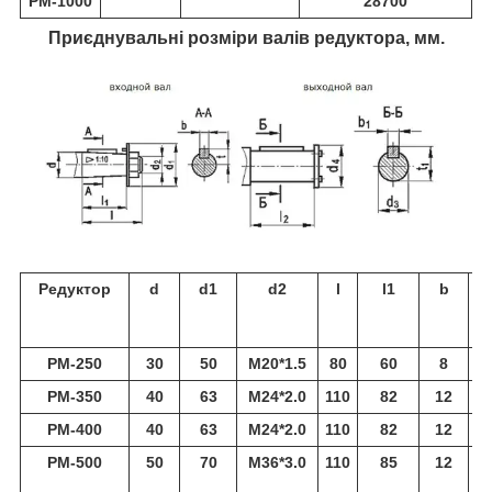
РМ-1000
28700
Приєднувальні розміри валів редуктора, мм.
Редуктор
d
d1
d2
l
l1
b
РМ-250
30
50
M20*1.5
80
60
8
1
РМ-350
40
63
M24*2.0
110
82
12
2
РМ-400
40
63
M24*2.0
110
82
12
2
РМ-500
50
70
M36*3.0
110
85
12
2