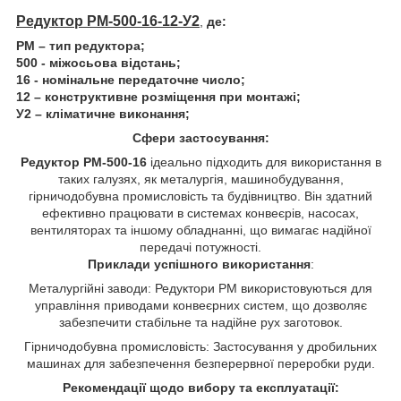
Редуктор РМ-500-16-12-У2
,
де:
РМ – тип редуктора;
500 - міжосьова відстань;
16 - номінальне передаточне число;
12 – конструктивне розміщення при монтажі;
У2 – кліматичне виконання;
Сфери застосування:
Редуктор РМ-500-16
ідеально підходить для використання в
таких галузях, як металургія, машинобудування,
гірничодобувна промисловість та будівництво. Він здатний
ефективно працювати в системах конвеєрів, насосах,
вентиляторах та іншому обладнанні, що вимагає надійної
передачі потужності.
Приклади успішного використання
:
Металургійні заводи: Редуктори РМ використовуються для
управління приводами конвеєрних систем, що дозволяє
забезпечити стабільне та надійне рух заготовок.
Гірничодобувна промисловість: Застосування у дробильних
машинах для забезпечення безперервної переробки руди.
Рекомендації щодо вибору та експлуатації: