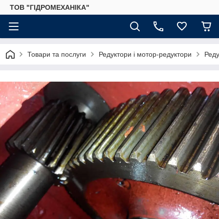
ТОВ "ГІДРОМЕХАНІКА"
Товари та послуги
Редуктори і мотор-редуктори
Реду