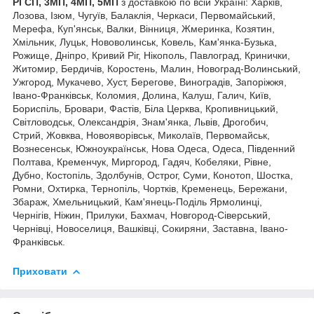
РГСП, 3МП, 4МП, 5МП
з доставкою по всій Україні: Харків,
Лозова, Ізюм, Чугуїв, Балаклія, Черкаси, Первомайський,
Мерефа, Куп'янськ, Валки, Вінниця, Жмеринка, Козятин,
Хмільник, Луцьк, Нововолинськ, Ковель, Кам'янка-Бузька,
Рожище, Дніпро, Кривий Ріг, Нікополь, Павлоград, Кринички,
Житомир, Бердичів, Коростень, Малин, Новоград-Волинський,
Ужгород, Мукачево, Хуст, Берегове, Виноградів, Запоріжжя,
Івано-Франківськ, Коломия, Долина, Калуш, Галич, Київ,
Бориспіль, Бровари, Фастів, Біла Церква, Кропивницький,
Світловодськ, Олександрія, Знам'янка, Львів, Дрогобич,
Стрий, Жовква, Новояворівськ, Миколаїв, Первомайськ,
Вознесенськ, Южноукраїнськ, Нова Одеса, Одеса, Південний
Полтава, Кременчук, Миргород, Гадяч, Кобеляки, Рівне,
Дубно, Костопіль, Здолбунів, Острог, Суми, Конотоп, Шостка,
Ромни, Охтирка, Тернопіль, Чортків, Кременець, Бережани,
Збараж, Хмельницький, Кам'янець-Поділь Ярмолинці,
Чернігів, Ніжин, Прилуки, Бахмач, Новгород-Сіверський,
Чернівці, Новоселиця, Вашківці, Сокиряни, Заставна, Івано-
Франківськ.
Приховати