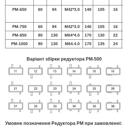
РМ-650
60
94
M42*3.0
140
105
16
3
РМ-750
60
94
M42*3.0
140
105
16
3
РМ-850
90
130
M64*4.0
170
130
22
4
РМ-1000
90
130
M64.4.0
170
135
24
Варіант збірки редуктора РМ-500
Умовне позначення Редуктора РМ
при замовленні: