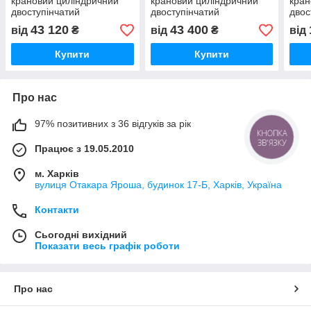
крановий циліндричний
крановий циліндричний
кран
двоступінчатий
двоступінчатий
двос
43 120
43 400
від
₴
від
₴
від
Купити
Купити
Про нас
97% позитивних з 36 відгуків за рік
КНОПКА
ЗВ'ЯЗКУ
Працює з 19.05.2010
м. Харків
вулиця Отакара Яроша, будинок 17-Б, Харків, Україна
Контакти
Сьогодні вихідний
Показати весь графік роботи
Про нас