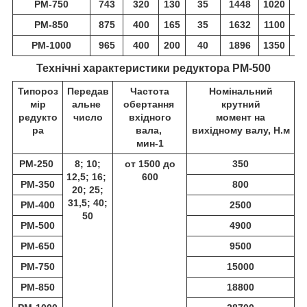
РМ-750
743
320
130
35
1448
1020
4
РМ-850
875
400
165
35
1632
1100
5
РМ-1000
965
400
200
40
1896
1350
5
Технічні характеристики редуктора РМ-500
Типороз
Передав
Частота
Номінальний
мір
альне
обертання
крутний
редукто
число
вхідного
момент на
ра
вала,
вихідному валу, Н.м
мин
-1
РМ-250
8; 10;
от 1500 до
350
12,5; 16;
600
РМ-350
800
20; 25;
31,5; 40;
РМ-400
2500
50
РМ-500
4900
РМ-650
9500
РМ-750
15000
РМ-850
18800