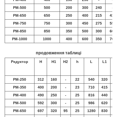
РМ-500
500
200
300
240
-
РМ-650
650
250
400
215
430
РМ-750
750
300
450
275
550
РМ-850
850
350
500
300
600
РМ-1000
1000
400
600
350
700
продовження таблиці
Редуктор
Н
Н1
Н2
h
L
L1
РМ-250
312
160
-
22
540
320
2
РМ-350
400
200
-
23
710
415
2
РМ-400
490
250
-
25
816
440
2
РМ-500
592
300
-
25
986
620
3
РМ-650
697
320
95
25
1280
830
4